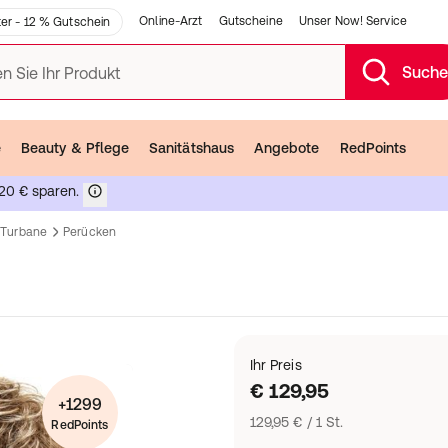
Online-Arzt
Gutscheine
Unser Now! Service
er - 12 % Gutschein
Such
n Sie Ihr Produkt
e
Beauty & Pflege
Sanitätshaus
Angebote
RedPoints
20 € sparen.
 Turbane
Perücken
Ihr Preis
€ 129,95
+1299
129,95 € / 1 St.
RedPoints