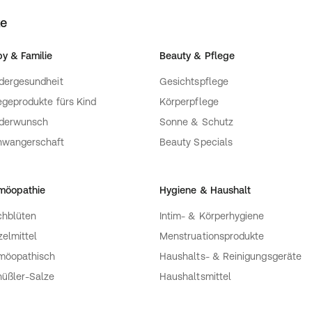
ke
y & Familie
Beauty & Pflege
dergesundheit
Gesichtspflege
egeprodukte fürs Kind
Körperpflege
nderwunsch
Sonne & Schutz
hwangerschaft
Beauty Specials
möopathie
Hygiene & Haushalt
hblüten
Intim- & Körperhygiene
zelmittel
Menstruationsprodukte
möopathisch
Haushalts- & Reinigungsgeräte
üßler-Salze
Haushaltsmittel