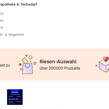
rapotheke & Tierbedarf
nd
ze
rd
in- & Nagetiere
Riesen-Auswahl
ekt zu
über 200.000 Produkte