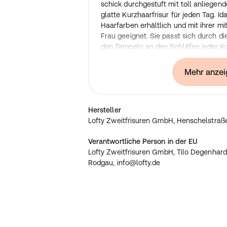
schick durchgestuft mit toll anliegen
glatte Kurzhaarfrisur für jeden Tag. Ida
Haarfarben erhältlich und mit ihrer mi
Frau geeignet. Sie passt sich durch d
den Tampeln an den Schläfen jeder Ko
Herstellerdaten
:
Mehr anzei
Lofty Zweitfrisuren GmbH, Henschels
info@lofty.de
Hersteller
Lofty Zweitfrisuren GmbH, Henschelstraße
Verantwortliche Person in der EU
Lofty Zweitfrisuren GmbH, Tilo Degenhard
Rodgau, info@lofty.de