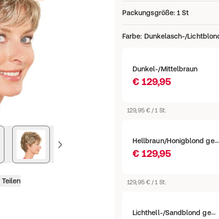
Packungsgröße
:
1 St
Farbe
:
Dunkelasch-/Lichtblon
Dunkel-/Mittelbraun
€ 129,95
129,95 € / 1 St.
Hellbraun/Honigblond gemischt
vorheriges Bild
€ 129,95
Teilen
129,95 € / 1 St.
Lichthell-/Sandblond gemischt