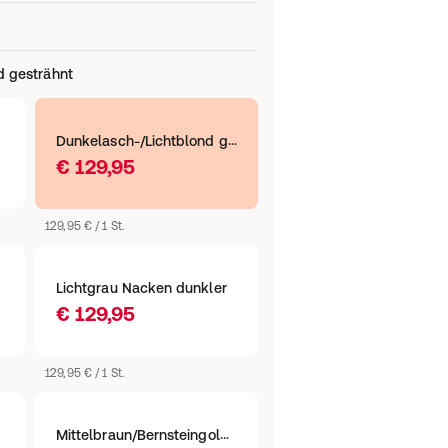
d gesträhnt
Dunkelasch-/Lichtblond gesträhnt
€ 129,95
129,95 € / 1 St.
Lichtgrau Nacken dunkler
€ 129,95
129,95 € / 1 St.
Mittelbraun/Bernsteingold gesträhnt