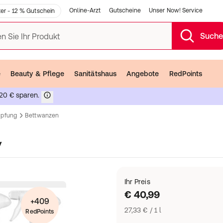
Online-Arzt
Gutscheine
Unser Now! Service
er - 12 % Gutschein
Such
n Sie Ihr Produkt
e
Beauty & Pflege
Sanitätshaus
Angebote
RedPoints
20 € sparen.
mpfung
Bettwanzen
y
Ihr Preis
€ 40,99
+409
27,33 € / 1 l
RedPoints