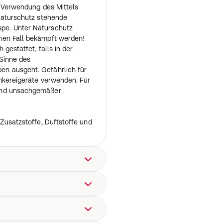
. Verwendung des Mittels
 Naturschutz stehende
pe. Unter Naturschutz
nen Fall bekämpft werden!
 gestattet, falls in der
 Sinne des
n ausgeht. Gefährlich für
mkereigeräte verwenden. Für
und unsachgemäßer
 Zusatzstoffe, Duftstoffe und
 Ergebnis
 „Nebelspray“. Flasche kurz
ert Insekten
ühen. Es gibt keine