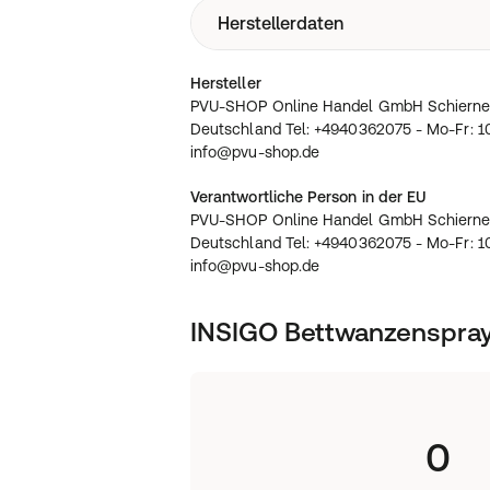
Enthält keine Aerosole oder gar Treib
Restwirkung.
Herstellerdaten
PROPYLENE GLYCOL (CAS-Nr.: 57-55-6 
geruchsarmes Mittel mit Schnell- und
Chlor-2-methyl-2H-isothiazol- 3-on u
Einzigartige Formulierung verhindert 
on (3:1) (CAS-Nr.: 55965-84-9)
PVU-SHOP Online Handel GmbH Schie
Hersteller
Deutschland Tel: +4940362075 - Mo-Fr:
PVU-SHOP Online Handel GmbH Schierne
info@pvu-shop.de
Deutschland Tel: +4940362075 - Mo-Fr: 10
info@pvu-shop.de
Verantwortliche Person in der EU
PVU-SHOP Online Handel GmbH Schierne
Deutschland Tel: +4940362075 - Mo-Fr: 10
info@pvu-shop.de
INSIGO Bettwanzenspra
0