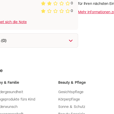
0
für Ihren nächsten Ei
0
Mehr Informationen 
et sich die Note
 (0)
ke
y & Familie
Beauty & Pflege
dergesundheit
Gesichtspflege
egeprodukte fürs Kind
Körperpflege
nderwunsch
Sonne & Schutz
hwangerschaft
Beauty Specials