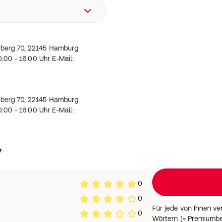
gase
), Reaktionsmasse aus 5-
 Direktwirkung
nd 2-Methyl-2H-isothiazol-3-
die Ei- und Larvenentwicklung
rneberg 70, 22145 Hamburg
 10:00 - 16:00 Uhr E-Mail:
berg 70, 22145 Hamburg
:00 - 16:00 Uhr E-Mail:
berg 70, 22145 Hamburg
:00 - 16:00 Uhr E-Mail:
y
0
0
Für jede von Ihnen v
0
Wörtern (= Premiumbe