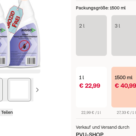
Packungsgröße
:
1500 ml
2 l
3 l
1 l
1500 ml
€ 22,99
€ 40,9
vorheriges Bild
Teilen
22,99 € / 1 l
27,33 € / 1 l
Verkauf und Versand durch
PVU-SHOP