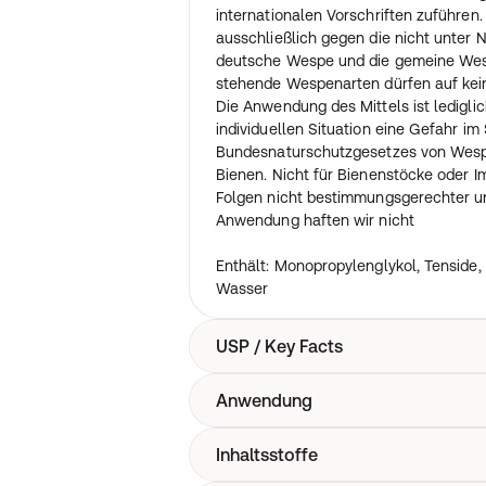
internationalen Vorschriften zuführen
ausschließlich gegen die nicht unter
deutsche Wespe und die gemeine Wes
stehende Wespenarten dürfen auf kei
Die Anwendung des Mittels ist lediglich
individuellen Situation eine Gefahr im
Bundesnaturschutzgesetzes von Wespe
Bienen. Nicht für Bienenstöcke oder I
Folgen nicht bestimmungsgerechter 
Anwendung haften wir nicht
Enthält: Monopropylenglykol, Tenside,
Wasser
USP / Key Facts
Anwendung
Biozidfreie Formulierung
Auf Wasserbasis
Fleckenfreies Sprühen, unmittelbares
Inhaltsstoffe
Stellen Sie einfach den Sprühkopf auf
Ohne ätzende Eigenschaft - immobilisi
schütteln. Die Schädlinge direkt bespr