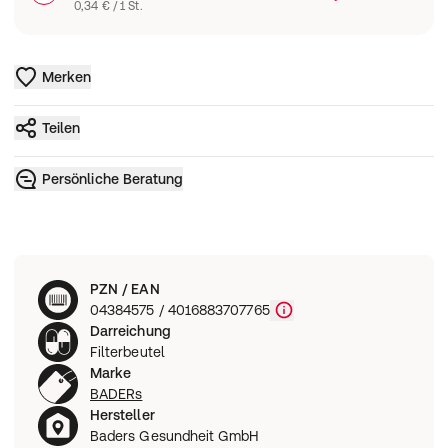
0,34 € / 1 St.
Merken
Teilen
Persönliche Beratung
PZN / EAN
04384575 / 4016883707765
Darreichung
Filterbeutel
Marke
BADERs
Hersteller
Baders Gesundheit GmbH