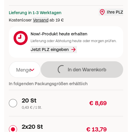
Ihre PLZ
Lieferung in 1-3 Werktagen
Liefergebi
Kostenloser
Versand
ab
19 €
Now!-Produkt heute erhalten
Lieferung oder Abholung heute oder morgen prüfen.
Jetzt PLZ eingeben
Lädt
In den Warenkorb
Menge
In folgenden Packungsgrößen erhältlich
20 St
€ 8,69
0,43 € / 1 St.
2x20 St
€ 13,79