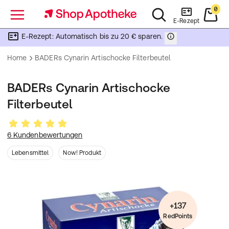
0
Menü
E-Rezept
E-Rezept: Automatisch bis zu 20 € sparen.
Home
BADERs Cynarin Artischocke Filterbeutel
BADERs Cynarin Artischocke
Filterbeutel
6 Kundenbewertungen
Lebensmittel
Now! Produkt
+137
RedPoints