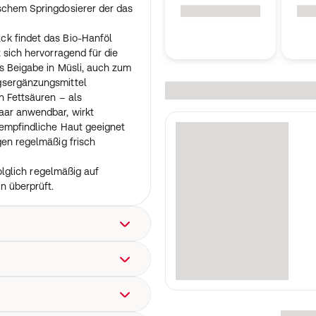
schem Springdosierer der das
ck findet das Bio-Hanföl
 sich hervorragend für die
s Beigabe in Müsli, auch zum
gsergänzungsmittel
n Fettsäuren – als
aar anwendbar, wirkt
 empfindliche Haut geeignet
gen regelmäßig frisch
folglich regelmäßig auf
n überprüft.
chem Anbau
en im idealen Verhältnis
n, wie Salatdressings, als
m Springdosierer der das
s Hautpflegeöl.