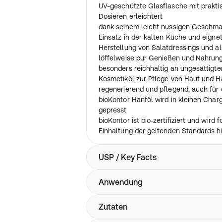
UV-geschützte Glasflasche mit prakti
Dosieren erleichtert
dank seinem leicht nussigen Geschma
Einsatz in der kalten Küche und eignet
Herstellung von Salatdressings und al
löffelweise pur Genießen und Nahrun
besonders reichhaltig an ungesättigte
Kosmetiköl zur Pflege von Haut und H
regenerierend und pflegend, auch für
bioKontor Hanföl wird in kleinen Char
gepresst
bioKontor ist bio-zertifiziert und wird 
Einhaltung der geltenden Standards hi
USP / Key Facts
Anwendung
Hanfsamen aus kontrolliert biologis
Omega-3 und Omega-6-Fettsäuren steh
(1:3)
Zutaten
Ideal für die Zubereitung kalter Speise
UV-geschützte Flasche mit praktische
Zugabe im Müsli und Smoothie oder al