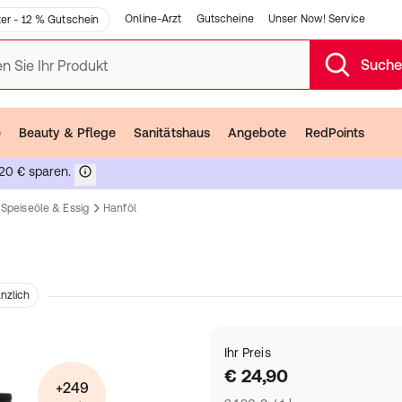
Online-Arzt
Gutscheine
Unser Now! Service
er - 12 % Gutschein
Such
n Sie Ihr Produkt
e
Beauty & Pflege
Sanitätshaus
Angebote
RedPoints
20 € sparen.
Speiseöle & Essig
Hanföl
anzlich
Ihr Preis
€ 24,90
+249