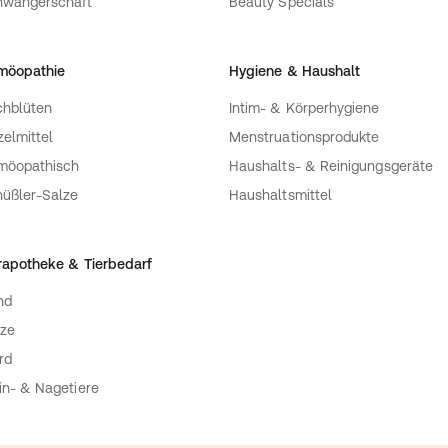
hwangerschaft
Beauty Specials
möopathie
Hygiene & Haushalt
hblüten
Intim- & Körperhygiene
zelmittel
Menstruationsprodukte
möopathisch
Haushalts- & Reinigungsgeräte
üßler-Salze
Haushaltsmittel
rapotheke & Tierbedarf
nd
ze
rd
in- & Nagetiere