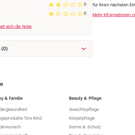
0
für Ihren nächsten Ei
0
Mehr Informationen 
et sich die Note
 (0)
ke
y & Familie
Beauty & Pflege
dergesundheit
Gesichtspflege
egeprodukte fürs Kind
Körperpflege
nderwunsch
Sonne & Schutz