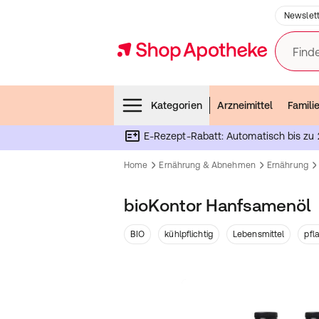
Newslett
Finde
Menubar
Kategorien
Arzneimittel
Famili
E-Rezept-Rabatt: Automatisch bis zu 
Home
Ernährung & Abnehmen
Ernährung
bioKontor Hanfsamenöl
BIO
kühlpflichtig
Lebensmittel
pfl