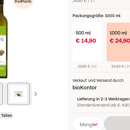
24,90 € / 1 l
RedPoints
Packungsgröße
:
1000 ml
500 ml
1000 ml
€ 14,90
€ 24,9
29,80 € / 1 l
24,90 € / 1 
Verkauf und Versand durch
bioKontor
vorheriges Bild
Lieferung in 2-3 Werktagen
Standardversand (ab € 4,90
Teilen
Menge