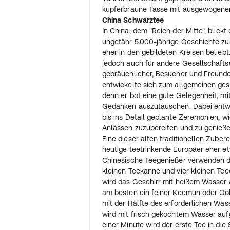
kupferbraune Tasse mit ausgewogen
China Schwarztee
In China, dem "Reich der Mitte", blick
ungefähr 5.000-jährige Geschichte zur
eher in den gebildeten Kreisen beliebt
jedoch auch für andere Gesellschaft
gebräuchlicher, Besucher und Freunde
entwickelte sich zum allgemeinen gese
denn er bot eine gute Gelegenheit, mi
Gedanken auszutauschen. Dabei entwic
bis ins Detail geplante Zeremonien, w
Anlässen zuzubereiten und zu genieße
Eine dieser alten traditionellen Zubere
heutige teetrinkende Europäer eher e
Chinesische Teegenießer verwenden d
kleinen Teekanne und vier kleinen Te
wird das Geschirr mit heißem Wasser a
am besten ein feiner Keemun oder Oo
mit der Hälfte des erforderlichen Was
wird mit frisch gekochtem Wasser auf
einer Minute wird der erste Tee in di