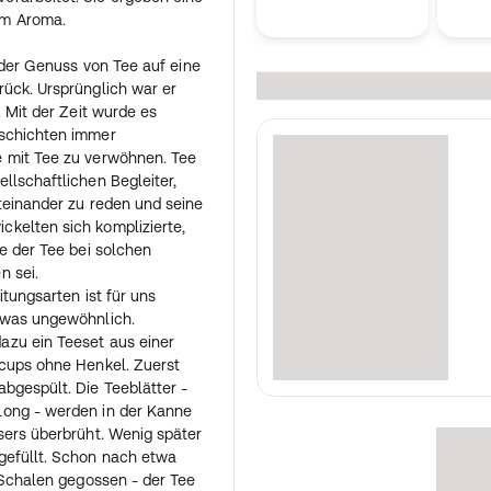
em Aroma.
t der Genuss von Tee auf eine
ück. Ursprünglich war er
. Mit der Zeit wurde es
sschichten immer
 mit Tee zu verwöhnen. Tee
llschaftlichen Begleiter,
teinander zu reden und seine
kelten sich komplizierte,
ie der Tee bei solchen
n sei.
itungsarten ist für uns
twas ungewöhnlich.
azu ein Teeset aus einer
ecups ohne Henkel. Zuerst
bgespült. Die Teeblätter -
long - werden in der Kanne
sers überbrüht. Wenig später
gefüllt. Schon nach etwa
e Schalen gegossen - der Tee