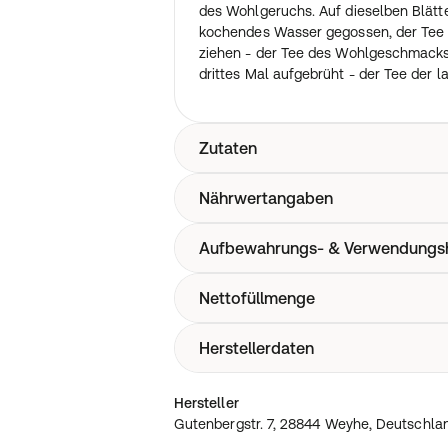
des Wohlgeruchs. Auf dieselben Blätte
kochendes Wasser gegossen, der Tee
ziehen - der Tee des Wohlgeschmacks
drittes Mal aufgebrüht - der Tee der 
Zutaten
Nährwertangaben
Schwarztee aus kontrolliert biologis
Aufbewahrungs- & Verwendungs
Ohne Nährwertangaben
Nettofüllmenge
Kühl & trocken
Herstellerdaten
0.1kg
Gutenbergstr. 7, 28844 Weyhe, Deutsc
Hersteller
schrader.de
Gutenbergstr. 7, 28844 Weyhe, Deutschla