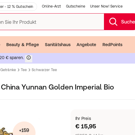
Online-Arzt
Gutscheine
Unser Now! Service
er - 12 % Gutschein
Such
n Sie Ihr Produkt
e
Beauty & Pflege
Sanitätshaus
Angebote
RedPoints
20 € sparen.
Getränke
Tee
Schwarzer Tee
China Yunnan Golden Imperial Bio
Ihr Preis
€ 15,95
+159