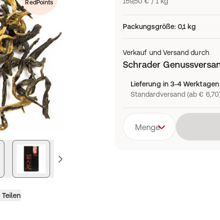
159,50 € / 1 kg
RedPoints
Packungsgröße
:
0,1 kg
Verkauf und Versand durch
Schrader Genussversa
Lieferung in 3-4 Werktagen
Standardversand (ab € 6,70
Menge
vorheriges Bild
Teilen