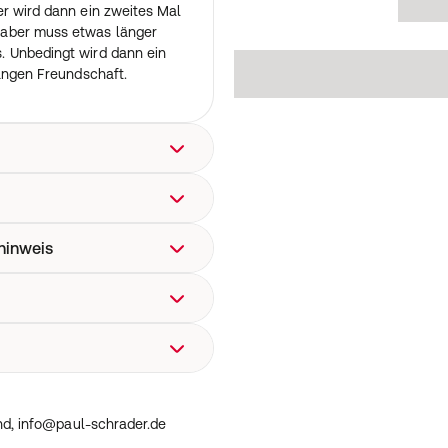
r wird dann ein zweites Mal
 aber muss etwas länger
. Unbedingt wird dann ein
langen Freundschaft.
chem Anbau.
hinweis
hland, info@paul-
nd, info@paul-schrader.de