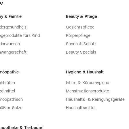
ke
y & Familie
Beauty & Pflege
dergesundheit
Gesichtspflege
egeprodukte fürs Kind
Körperpflege
nderwunsch
Sonne & Schutz
hwangerschaft
Beauty Specials
möopathie
Hygiene & Haushalt
hblüten
Intim- & Körperhygiene
zelmittel
Menstruationsprodukte
möopathisch
Haushalts- & Reinigungsgeräte
üßler-Salze
Haushaltsmittel
rapotheke & Tierbedarf