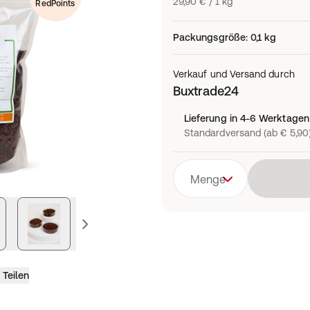
29,90 € / 1 kg
RedPoints
Packungsgröße
:
0,1 kg
Verkauf und Versand durch
Buxtrade24
Lieferung in 4-6 Werktagen
Standardversand (ab € 5,90
Menge
vorheriges Bild
Teilen