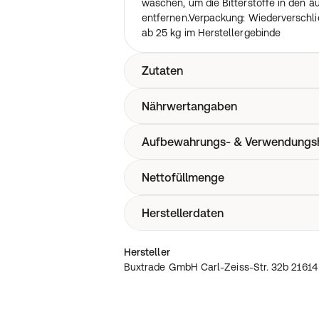
waschen, um die Bitterstoffe in den ä
entfernen.Verpackung: Wiederverschl
ab 25 kg im Herstellergebinde
Zutaten
Nährwertangaben
Quinoa rot
Aufbewahrungs- & Verwendungs
Nährwerte pro 100g
KJ
Kcal
Nettofüllmenge
Dank unserer Verpackung überall bei
Kohlenhydrate
trocken, fern von direkter Sonneneins
Davon Zucker
Herstellerdaten
0,1kg
davon mehrwertige Alkohole
Fett
Buxtrade GmbH Carl-Zeiss-Str. 32b 21
Hersteller
davon gesättigte Fettsäuren
66955 0
Buxtrade GmbH Carl-Zeiss-Str. 32b 21614
davon ungesättigte Fettsäuren
davon mehrfach ungesättigte Fettsäu
Eiweis