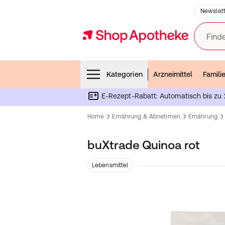
Newslett
Finde
Menubar
Kategorien
Arzneimittel
Famili
E-Rezept-Rabatt: Automatisch bis zu 
Home
Ernährung & Abnehmen
Ernährung
buXtrade Quinoa rot
Lebensmittel