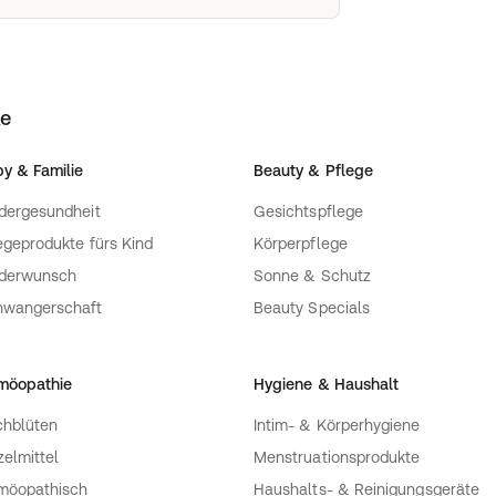
ke
y & Familie
Beauty & Pflege
dergesundheit
Gesichtspflege
egeprodukte fürs Kind
Körperpflege
nderwunsch
Sonne & Schutz
hwangerschaft
Beauty Specials
möopathie
Hygiene & Haushalt
hblüten
Intim- & Körperhygiene
zelmittel
Menstruationsprodukte
möopathisch
Haushalts- & Reinigungsgeräte