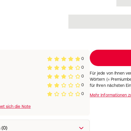
0g
0,01g
0
0
Für jede von Ihnen v
0
Wörtern (= Premiumbe
0
für Ihren nächsten Ei
0
Mehr Informationen 
et sich die Note
 (0)