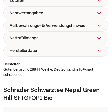
Zutaten
Nährwertangaben
schwarzer Tee aus kontrolliert biologischem Anbau
Aufbewahrungs- & Verwendungshinweis
Ohne Nährwertangaben
Nettofüllmenge
Kühl & trocken
Herstellerdaten
0.1kg
Gutenbergstr. 7, 28844 Weyhe, Deutschland, info@paul-
Hersteller
schrader.de
Gutenbergstr. 7, 28844 Weyhe, Deutschland, info@paul-
schrader.de
Schrader Schwarztee Nepal Green
Hill SFTGFOP1 Bio