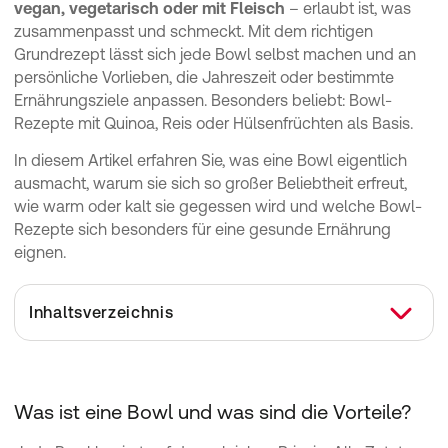
vegan, vegetarisch oder mit Fleisch
– erlaubt ist, was
zusammenpasst und schmeckt. Mit dem richtigen
Grundrezept lässt sich jede Bowl selbst machen und an
persönliche Vorlieben, die Jahreszeit oder bestimmte
Ernährungsziele anpassen. Besonders beliebt: Bowl-
Rezepte mit Quinoa, Reis oder Hülsenfrüchten als Basis.
In diesem Artikel erfahren Sie, was eine Bowl eigentlich
ausmacht, warum sie sich so großer Beliebtheit erfreut,
wie warm oder kalt sie gegessen wird und welche Bowl-
Rezepte sich besonders für eine gesunde Ernährung
eignen.
Inhaltsverzeichnis
Was ist eine Bowl und was sind die Vorteile?
Isst man Bowls kalt oder warm?
Was ist eine Bowl und was sind die Vorteile?
Sind Bowls gut zum Abnehmen?