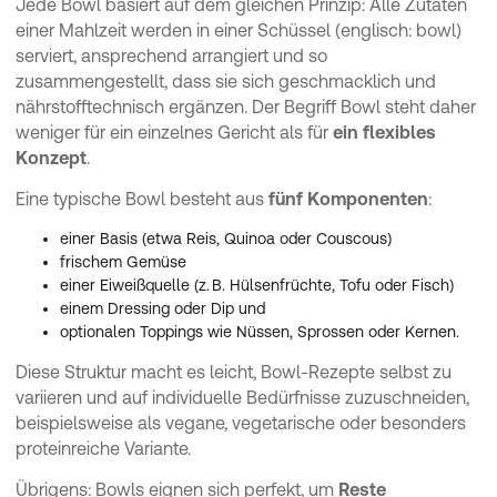
Jede Bowl basiert auf dem gleichen Prinzip: Alle Zutaten
Bowls gesund zubereiten: Welche Bowl-Rezepte gibt es?
einer Mahlzeit werden in einer Schüssel (englisch: bowl)
serviert, ansprechend arrangiert und so
zusammengestellt, dass sie sich geschmacklich und
nährstofftechnisch ergänzen. Der Begriff Bowl steht daher
weniger für ein einzelnes Gericht als für
ein flexibles
Konzept
.
Eine typische Bowl besteht aus
fünf Komponenten
:
einer Basis (etwa Reis, Quinoa oder Couscous)
frischem Gemüse
einer Eiweißquelle (z. B. Hülsenfrüchte, Tofu oder Fisch)
einem Dressing oder Dip und
optionalen Toppings wie Nüssen, Sprossen oder Kernen.
Diese Struktur macht es leicht, Bowl-Rezepte selbst zu
variieren und auf individuelle Bedürfnisse zuzuschneiden,
beispielsweise als vegane, vegetarische oder besonders
proteinreiche Variante.
Übrigens: Bowls eignen sich perfekt, um
Reste