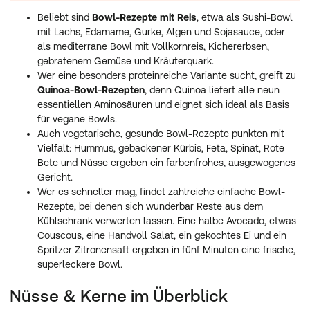
Beliebt sind
Bowl-Rezepte mit Reis
, etwa als Sushi-Bowl
mit Lachs, Edamame, Gurke, Algen und Sojasauce, oder
als mediterrane Bowl mit Vollkornreis, Kichererbsen,
gebratenem Gemüse und Kräuterquark.
Wer eine besonders proteinreiche Variante sucht, greift zu
Quinoa-Bowl-Rezepten
, denn Quinoa liefert alle neun
essentiellen Aminosäuren und eignet sich ideal als Basis
für vegane Bowls.
Auch vegetarische, gesunde Bowl-Rezepte punkten mit
Vielfalt: Hummus, gebackener Kürbis, Feta, Spinat, Rote
Bete und Nüsse ergeben ein farbenfrohes, ausgewogenes
Gericht.
Wer es schneller mag, findet zahlreiche einfache Bowl-
Rezepte, bei denen sich wunderbar Reste aus dem
Kühlschrank verwerten lassen. Eine halbe Avocado, etwas
Couscous, eine Handvoll Salat, ein gekochtes Ei und ein
Spritzer Zitronensaft ergeben in fünf Minuten eine frische,
superleckere Bowl.
Nüsse & Kerne im Überblick