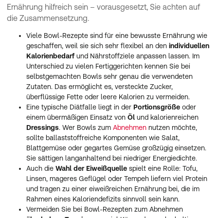
Ernährung hilfreich sein – vorausgesetzt, Sie achten auf
die Zusammensetzung.
Viele Bowl-Rezepte sind für eine bewusste Ernährung wie
geschaffen, weil sie sich sehr flexibel an den
individuellen
Kalorienbedarf
und Nährstoffziele anpassen lassen. Im
Unterschied zu vielen Fertiggerichten kennen Sie bei
selbstgemachten Bowls sehr genau die verwendeten
Zutaten. Das ermöglicht es, versteckte Zucker,
überflüssige Fette oder leere Kalorien zu vermeiden.
Eine typische Diätfalle liegt in der
Portionsgröße
oder
einem übermäßigen Einsatz von
Öl
und kalorienreichen
Dressings
. Wer Bowls zum
Abnehmen
nutzen möchte,
sollte ballaststoffreiche Komponenten wie Salat,
Blattgemüse oder gegartes Gemüse großzügig einsetzen.
Sie sättigen langanhaltend bei niedriger Energiedichte.
Auch die
Wahl der Eiweißquelle
spielt eine Rolle: Tofu,
Linsen, mageres Geflügel oder Tempeh liefern viel Protein
und tragen zu einer eiweißreichen Ernährung bei, die im
Rahmen eines Kaloriendefizits sinnvoll sein kann.
Vermeiden Sie bei Bowl-Rezepten zum Abnehmen