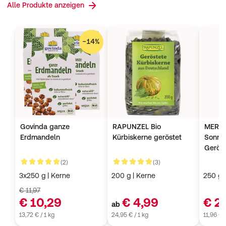
Alle Produkte anzeigen
−
14
%
Govinda ganze
RAPUNZEL Bio
MERAY
Erdmandeln
Kürbiskerne geröstet
Sonne
Gerös
Kundenbewertungen
Kundenbewertungen
(2)
(3)
5 von 5
5 von 5
3x250 g | Kerne
200 g | Kerne
250 g
€ 11,97
€ 10,29
€ 4,99
€ 2
ab
13,72 € / 1 kg
24,95 € / 1 kg
11,96 € /