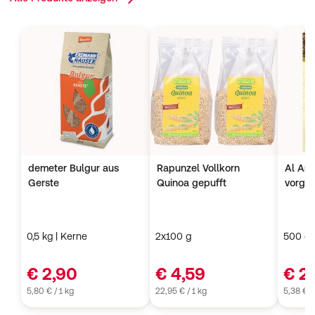
demeter Bulgur aus
Rapunzel Vollkorn
Al Am
Gerste
Quinoa gepufft
vorge
0,5 kg | Kerne
2x100 g
500 g
€ 2,90
€ 4,59
€ 2
5,80 € / 1 kg
22,95 € / 1 kg
5,38 € /