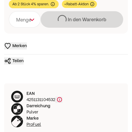
Ab 2 Stück 4% sparen.
+Rabatt-Aktion
Lädt
In den Warenkorb
Menge
Merken
Teilen
EAN
4251131104532
Darreichung
Pulver
Marke
ProFuel