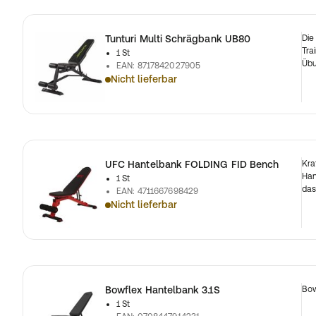
Tunturi Multi Schrägbank UB80
Die
Tra
1 St
Übu
EAN
:
8717842027905
Nicht lieferbar
UFC Hantelbank FOLDING FID Bench
Kra
Han
1 St
das
EAN
:
4711667698429
Nicht lieferbar
Bowflex Hantelbank 3.1S
Bow
1 St