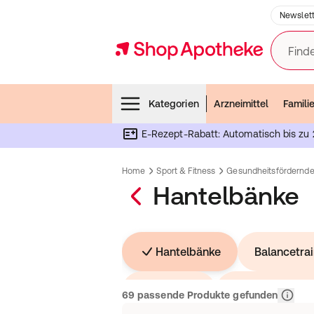
Newslett
Finde
Menubar
Kategorien
Arzneimittel
Famili
E-Rezept-Rabatt: Automatisch bis zu 
Home
Sport & Fitness
Gesundheitsfördernde
Hantelbänke
Hantelbänke
Balancetrai
Kleingeräte
Klimmzugstan
Releva
69 passende Produkte gefunden