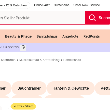
Online-Arzt
Gutscheine
Unser Now! Service
er - 12 % Gutschein
Such
n Sie Ihr Produkt
e
Beauty & Pflege
Sanitätshaus
Angebote
RedPoints
20 € sparen.
 Sportarten
Muskelaufbau & Krafttraining
Hantelbänke
ner
Bauchtrainer
Hanteln & Gewichte
Kettl
gen
Kraftgeräte
Schlingentrainer
nz
+Extra-Rabatt