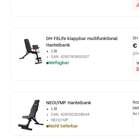
J
DH FitLife klappbar multifunktional
DH 
€ 
Hantelbank
1 St
104
EAN
:
4260740860937
Verfügbar
V
D
NEOLYMP Hantelbank
Rob
bie
1 St
zu 
EAN
:
4260623668544
NEOLYMP
Nicht lieferbar