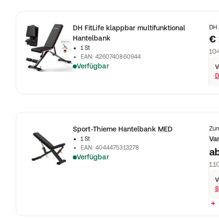
DH FitLife klappbar multifunktional
DH 
€
Hantelbank
1 St
104
EAN
:
4260740860944
Verfügbar
V
D
Sport-Thieme Hantelbank MED
Zum
Va
1 St
EAN
:
4044475313278
a
Verfügbar
1.1
V
S