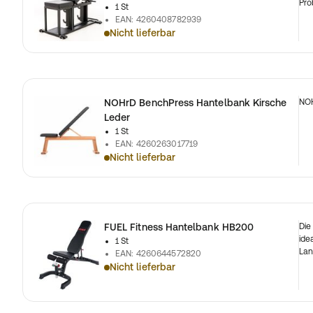
Pro
1 St
EAN
:
4260408782939
Nicht lieferbar
NOHrD BenchPress Hantelbank Kirsche
NOH
Leder
1 St
EAN
:
4260263017719
Nicht lieferbar
FUEL Fitness Hantelbank HB200
Die
ide
1 St
Lan
EAN
:
4260644572820
Nicht lieferbar