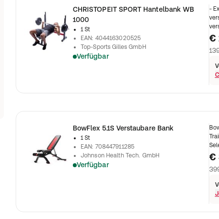
CHRISTOPEIT SPORT Hantelbank WB
- E
ver
1000
ver
1 St
€ 
EAN
:
4044163020525
Top-Sports Gilles GmbH
139
Verfügbar
V
C
BowFlex 5.1S Verstaubare Bank
Bow
Tra
1 St
Sel
EAN
:
708447911285
€
Johnson Health Tech. GmbH
Verfügbar
399
V
J