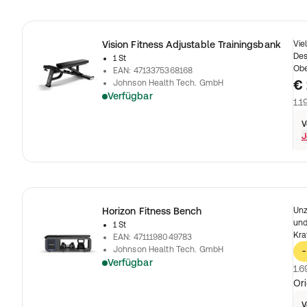
Vision Fitness Adjustable Trainingsbank
Vie
Des
1 St
Obe
EAN
:
4713375368168
€ 
Johnson Health Tech. GmbH
Verfügbar
1.1
V
J
Horizon Fitness Bench
Unz
und
1 St
Kra
EAN
:
4711198049783
Johnson Health Tech. GmbH
-
Verfügbar
1.6
Ori
V