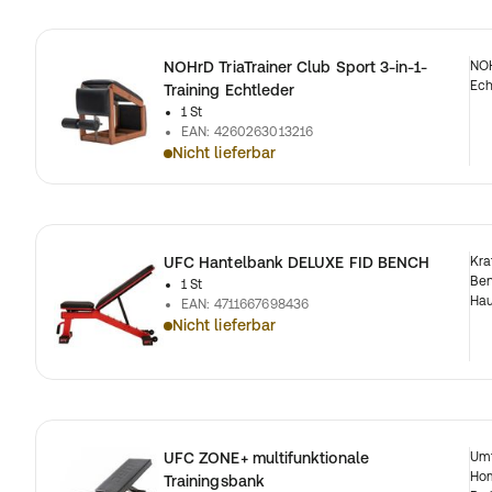
NOHrD TriaTrainer Club Sport 3-in-1-
NOH
Ech
Training Echtleder
1 St
EAN
:
4260263013216
Nicht lieferbar
UFC Hantelbank DELUXE FID BENCH
Kra
Ben
1 St
Hau
EAN
:
4711667698436
Nicht lieferbar
UFC ZONE+ multifunktionale
Umf
Hom
Trainingsbank