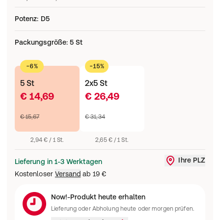
Potenz
:
D5
Packungsgröße
:
5 St
-6%
-15%
5 St
2x5 St
€ 14,69
€ 26,49
€ 15,67
€ 31,34
2,94 € / 1 St.
2,65 € / 1 St.
Ihre PLZ
Lieferung in 1-3 Werktagen
Liefergebi
Kostenloser
Versand
ab
19 €
Now!-Produkt heute erhalten
Lieferung oder Abholung heute oder morgen prüfen.