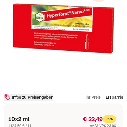
Infos zu Preisangaben
Ihr Preis
Ersparnis
10x2 ml
€ 22,49
-6%
1.124,50 € / 1 l
AVP/UVP
€ 23,90