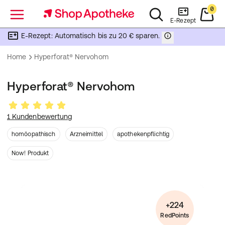
0
Menü
E-Rezept
E-Rezept: Automatisch bis zu 20 € sparen.
Home
Hyperforat® Nervohom
Hyperforat® Nervohom
1 Kundenbewertung
homöopathisch
Arzneimittel
apothekenpflichtig
Now! Produkt
+224
RedPoints