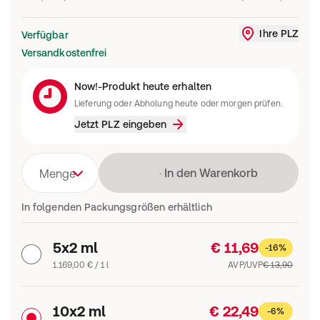
Ihre PLZ
Verfügbar
Liefergebi
Versandkostenfrei
Now!-Produkt heute erhalten
Lieferung oder Abholung heute oder morgen prüfen.
Jetzt PLZ eingeben
Lädt
In den Warenkorb
Menge
In folgenden Packungsgrößen erhältlich
5x2 ml
€ 11,69
-16%
1.169,00 € / 1 l
AVP/UVP
€ 13,90
10x2 ml
€ 22,49
-6%