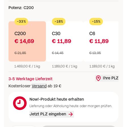
Potenz
:
C200
-33%
-18%
-15%
C200
C30
C6
€ 14,69
€ 11,89
€ 11,89
€ 21,85
€ 14,45
€ 13,95
1.469,00 € / 1 kg
1.189,00 € / 1 kg
1.189,00 € / 1 kg
Ihre PLZ
3-5 Werktage Lieferzeit
Liefergebi
Kostenloser
Versand
ab
19 €
Now!-Produkt heute erhalten
Lieferung oder Abholung heute oder morgen prüfen.
Jetzt PLZ eingeben