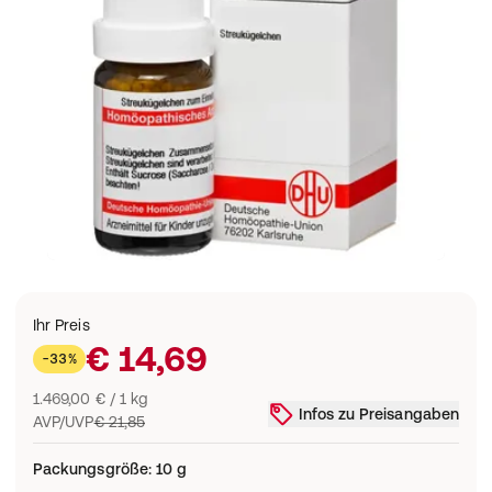
Ihr Preis
€ 14,69
-33%
1.469,00 € / 1 kg
Infos zu Preisangaben
AVP/UVP
€ 21,85
Packungsgröße
:
10 g