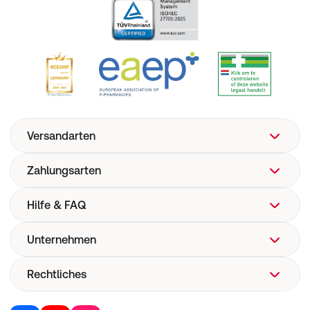
Versandarten
Zahlungsarten
Hilfe & FAQ
Unternehmen
FAQ
Hilfe
Rechtliches
Über uns
Versand
Corporate Website
Versandkosten