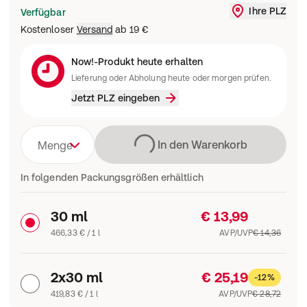
Ihre PLZ
Verfügbar
Liefergebi
Kostenloser
Versand
ab
19 €
Now!-Produkt heute erhalten
Lieferung oder Abholung heute oder morgen prüfen.
Jetzt PLZ eingeben
Lädt
In den Warenkorb
Menge
In folgenden Packungsgrößen erhältlich
30 ml
€ 13,99
466,33 € / 1 l
AVP/UVP
€ 14,36
2x30 ml
€ 25,19
-12%
419,83 € / 1 l
AVP/UVP
€ 28,72