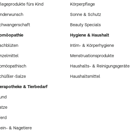
flegeprodukte fürs Kind
Körperpflege
inderwunsch
Sonne & Schutz
chwangerschaft
Beauty Specials
omöopathie
Hygiene & Haushalt
achblüten
Intim- & Körperhygiene
inzelmittel
Menstruationsprodukte
omöopathisch
Haushalts- & Reinigungsgeräte
chüßler-Salze
Haushaltsmittel
ierapotheke & Tierbedarf
und
atze
ferd
lein- & Nagetiere