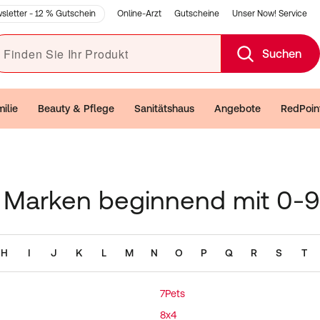
Online-Arzt
Gutscheine
Unser Now! Service
sletter - 12 % Gutschein
den Sie Ihr Produkt
Suchen
ilie
Beauty & Pflege
Sanitätshaus
Angebote
RedPoin
Marken beginnend mit 0-9
H
I
J
K
L
M
N
O
P
Q
R
S
T
7Pets
8x4