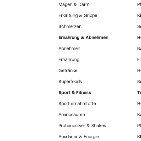
Magen & Darm
P
Erkältung & Grippe
K
Schmerzen
S
Ernährung & Abnehmen
H
Abnehmen
B
Ernährung
E
Getränke
H
Superfoods
S
Sport & Fitness
T
Sportlernährstoffe
H
Aminosäuren
K
Proteinpulver & Shakes
P
Ausdauer & Energie
K