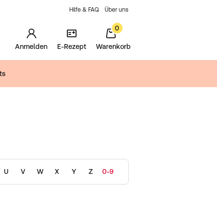
Hilfe & FAQ
Über uns
0
Anmelden
E-Rezept
Warenkorb
ts
U
V
W
X
Y
Z
0-9