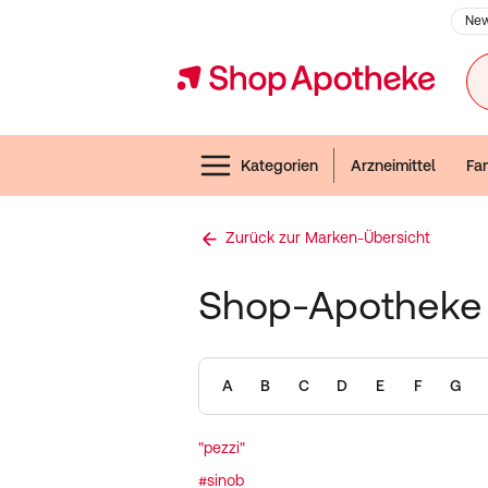
New
Navigation überspringen
Fin
Close navigation
Menubar
Arzneimittel
Fam
Kategorien
Zurück zur Marken-Übersicht
Shop-Apotheke 
A
B
C
D
E
F
G
"pezzi"
#sinob