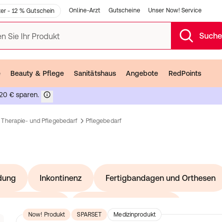
Online-Arzt
Gutscheine
Unser Now! Service
er - 12 % Gutschein
Such
n Sie Ihr Produkt
e
Beauty & Pflege
Sanitätshaus
Angebote
RedPoints
20 € sparen.
Therapie- und Pflegebedarf
Pflegebedarf
dung
Inkontinenz
Fertigbandagen und Orthesen
gerungssysteme
Sensorische Integration
z
Now! Produkt
SPARSET
Medizinprodukt