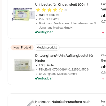
Urinbeutel für Kinder, steril 100 ml
Uri
Va
(3)
a
10x1 St
| Beutel
PZN
:
08113420
0,7
Brinkmann Medical ein Unternehmen der Dr.
Junghans Medical GmbH
Verfügbar
Now! Produkt
Medizinprodukt
Dr. Junghans® Urin Auffangbeutel für
Ohn
Bei
Kinder
1 St
| Beutel
a
PZN/EAN
:
07500616/4013252014509
0,6
Dr. Junghans Medical GmbH
Verfügbar
Hartmann Nabelschnurschere nach
Har