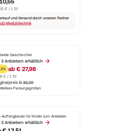
10,55
55 € / 1 St
erkauf und Versand durch unseren Partner
utz Medizintechnik
 beide Geschlechter
 3 Anbietern erhältlich
ab
€ 27,98
13%
8 € / 1 St
ginalpreis
€ 32,29
Weitere Packungsgrößen
n-Auffangbeutel für Kinder zum Ankleben
 3 Anbietern erhältlich
b
€ 13,51