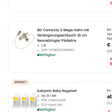
r
BD Connecta 3-Wege-Hahn mit
BD 
Ver
Verlängerungsschlauch 15 cm
Päd
Neonatologie/ Pädiatrie
€ 
1 St
EAN
:
00382903949823
6,6
Verfügbar
V
B
SPARSET
babyono Baby Nagelset
Ein
a
3x1 St
| Set
PZN
:
CH90011166
11,
DLS Import Sàrl
Verfügbar