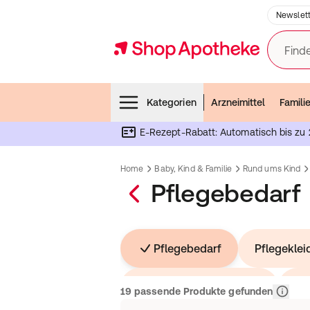
Newslett
Finde
Menubar
Kategorien
Arzneimittel
Famili
E-Rezept-Rabatt: Automatisch bis zu 
Home
Baby, Kind & Familie
Rund ums Kind
Pflegebedarf
Pflegebedarf
Pflegeklei
Rollstühle und Gehhilfen
La
Relevan
19 passende Produkte gefunden