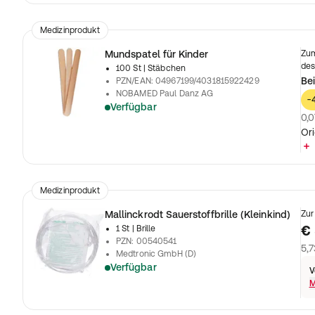
Medizinprodukt
Mundspatel für Kinder
Zum
des
100 St
| Stäbchen
Bei
PZN/EAN
:
04967199/4031815922429
NOBAMED Paul Danz AG
-
Verfügbar
0,0
Ori
Medizinprodukt
Mallinckrodt Sauerstoffbrille (Kleinkind)
Zur
€ 
1 St
| Brille
PZN
:
00540541
5,7
Medtronic GmbH (D)
Verfügbar
V
M