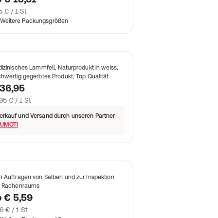
5 € / 1 St
Weitere Packungsgrößen
izinisches Lammfell, Naturprodukt in weiss,
hwertig gegerbtes Produkt, Top Qualität
36,95
95 € / 1 St
erkauf und Versand durch unseren Partner
UMOTI
 Auftragen von Salben und zur Inspektion
 Rachenraums
b
€ 5,59
6 € / 1 St