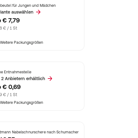
nbeutel für Jungen und Mädchen
riante auswählen
b
€ 7,79
8 € / 1 St
Weitere Packungsgrößen
e Entnahmestelle
 2 Anbietern erhältlich
b
€ 0,69
9 € / 1 St
Weitere Packungsgrößen
tmann Nabelschnurschere nach Schumacher