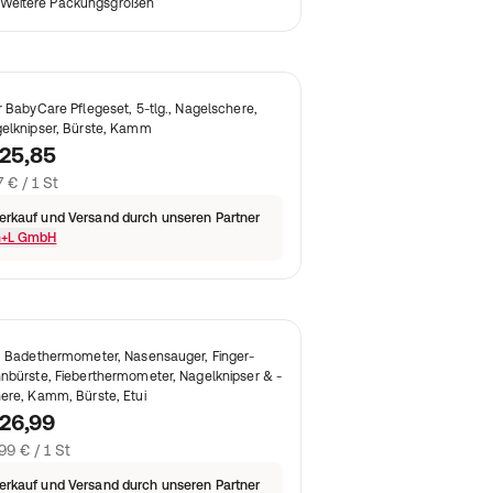
Weitere Packungsgrößen
r BabyCare Pflegeset, 5-tlg., Nagelschere,
elknipser, Bürste, Kamm
25,85
7 € / 1 St
erkauf und Versand durch unseren Partner
+L GmbH
: Badethermometer, Nasensauger, Finger-
nbürste, Fieberthermometer, Nagelknipser & -
ere, Kamm, Bürste, Etui
26,99
99 € / 1 St
erkauf und Versand durch unseren Partner