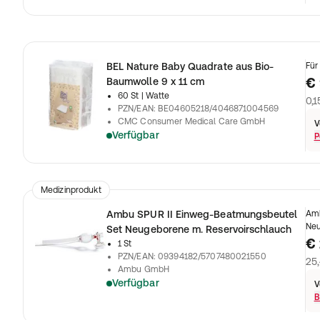
BEL Nature Baby Quadrate aus Bio-
Für
€ 
Baumwolle 9 x 11 cm
60 St
| Watte
0,1
PZN/EAN
:
BE04605218/4046871004569
CMC Consumer Medical Care GmbH
V
Verfügbar
P
Medizinprodukt
Ambu SPUR II Einweg-Beatmungsbeutel
Amb
Neu
Set Neugeborene m. Reservoirschlauch
€ 
1 St
PZN/EAN
:
09394182/5707480021550
25,
Ambu GmbH
Verfügbar
V
B