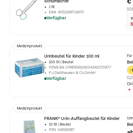
€ 
Schumacher
1 St
10,
EAN
:
4052199713670
Verfügbar
V
B
Medizinprodukt
Urinbeutel für Kinder 100 ml
Für
Bei
100 St
| Beutel
PZN/EAN
:
07485590/4034342070977
-
P.J.Dahlhausen & Co.GmbH
0,2
Verfügbar
Ori
Medizinprodukt
FRANK® Urin-Auffangbeutel für Kinder
Uri
Bei
10 St
| Beutel
PZN
:
04592687
a