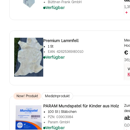
Büttner-Frank GmbH
1,3
Verfügbar
Premium Lammfell
Med
Hoc
1 St
€ 
EAN
:
4262536980010
Verfügbar
36,
V
K
Now! Produkt
Medizinprodukt
PARAM Mundspatel für Kinder aus Holz
Zum
des
100 St
| Stäbchen
a
PZN
:
03903984
Param GmbH
0,0
Verfügbar