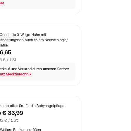
eer
Connecta 3-Wege-Hahn mit
längerungsschlauch 15 cm Neonatologie/
iatrie
6,65
5 € / 1 St
erkauf und Versand durch unseren Partner
utz Medizintechnik
 komplettes Set für die Babynagelpflege
b
€ 33,99
33 € / 1 St
Weitere Packungsgrößen