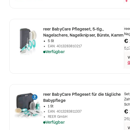
reer BabyCare Pflegeset, 5-tlg.,
ree
Nag
Nagelschere, Nagelknipser, Bürste, Kamm
€ 
5 St
EAN
:
4013283810217
5,1
Verfügbar
V
G
reer BabyCare Pflegeset für die tägliche
Set
Zah
Babypflege
Sch
1 St
€ 
EAN
:
4013283811337
REER GmbH
26,
Verfügbar
V