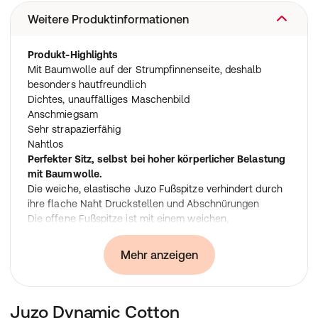
Weitere Produktinformationen
Produkt-Highlights
Mit Baumwolle auf der Strumpfinnenseite, deshalb
besonders hautfreundlich
Dichtes, unauffälliges Maschenbild
Anschmiegsam
Sehr strapazierfähig
Nahtlos
Perfekter Sitz, selbst bei hoher körperlicher Belastung
mit Baumwolle.
Die weiche, elastische Juzo Fußspitze verhindert durch
ihre flache Naht Druckstellen und Abschnürungen
Die offene Fußspitze ist mit einem weichen,
anschmiegsamen Abschlussrand ausgerüstet, der nicht
beengt
Mehr anzeigen
Der Strumpf ist gerade im Knie- und Schenkelbereich
sehr elastisch
Besonders bei stärkeren Oberschenkeln sorgt das für
Juzo Dynamic Cotton
ein angenehmes Tragegefühl