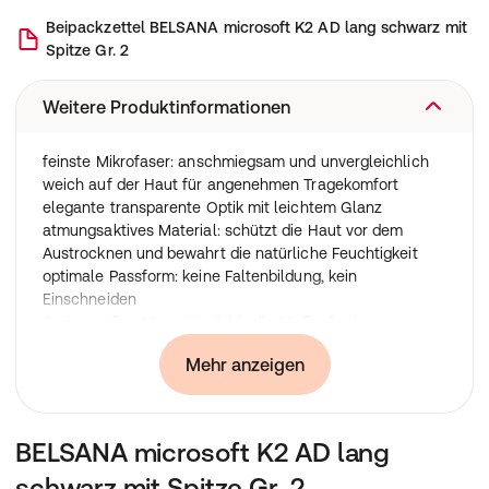
Beipackzettel
BELSANA microsoft K2 AD lang schwarz mit
Spitze Gr. 2
Weitere Produktinformationen
feinste Mikrofaser: anschmiegsam und unvergleichlich
weich auf der Haut für angenehmen Tragekomfort
elegante transparente Optik mit leichtem Glanz
atmungsaktives Material: schützt die Haut vor dem
Austrocknen und bewahrt die natürliche Feuchtigkeit
optimale Passform: keine Faltenbildung, kein
Einschneiden
Seriengrößen I-V und individuelle Maßanfertigung
Material: 42 % Elastan, 42 % Polyamid, 16 % Polyamid
Mehr anzeigen
(Mikrofaser)
BELSANA microsoft K2 AD lang
schwarz mit Spitze Gr. 2