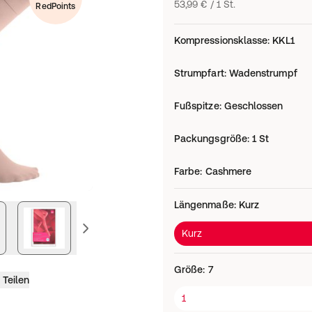
53,99 € / 1 St.
RedPoints
Kompressionsklasse
:
KKL1
Strumpfart
:
Wadenstrumpf
Fußspitze
:
Geschlossen
Packungsgröße
:
1 St
Farbe
:
Cashmere
Längenmaße
:
Kurz
vorheriges Bild
Kurz
Größe
:
7
Teilen
1