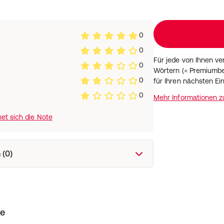
0
0
Für jede von Ihnen v
0
Wörtern (= Premiumbe
0
für Ihren nächsten Ei
0
Mehr Informationen 
et sich die Note
 (0)
ke