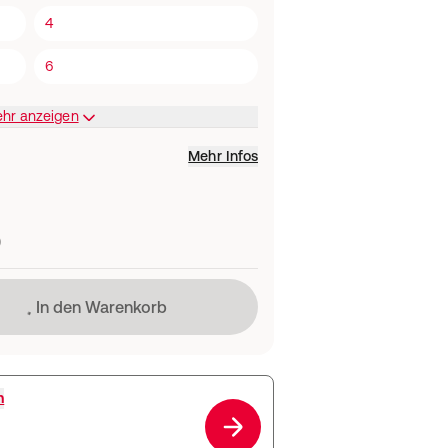
4
6
ehr anzeigen
Mehr Infos
)
Lädt
In den Warenkorb
h