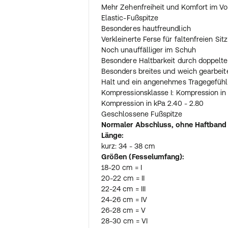
Mehr Zehenfreiheit und Komfort im Vo
Elastic-Fußspitze
Besonderes hautfreundlich
Verkleinerte Ferse für faltenfreien Sitz
Noch unauffälliger im Schuh
Besondere Haltbarkeit durch doppelte
Besonders breites und weich gearbeit
Halt und ein angenehmes Tragegefühl
Kompressionsklasse I: Kompression in
Kompression in kPa 2.40 - 2.80
Geschlossene Fußspitze
Normaler Abschluss, ohne Haftband
Länge:
kurz: 34 - 38 cm
Größen (Fesselumfang):
18-20 cm = I
20-22 cm = II
22-24 cm = III
24-26 cm = IV
26-28 cm = V
28-30 cm = VI