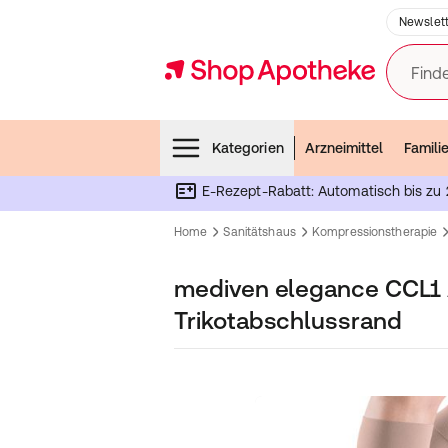
Newslett
Finde
Menubar
Kategorien
Arzneimittel
Famili
E-Rezept-Rabatt: Automatisch bis zu 
Home
Sanitätshaus
Kompressionstherapie
mediven elegance CCL1 
Trikotabschlussrand