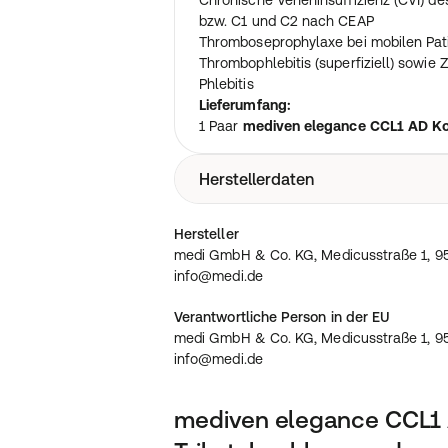
Chronische Veneninsuffizienz (CVI) d
bzw. C1 und C2 nach CEAP
Thromboseprophylaxe bei mobilen Pat
Thrombophlebitis (superfiziell) sowie
Phlebitis
Lieferumfang:
1 Paar
mediven elegance CCL1 AD K
Herstellerdaten
medi GmbH & Co. KG, Medicusstraße 1
Hersteller
Deutschland, info@medi.de
medi GmbH & Co. KG, Medicusstraße 1, 95
info@medi.de
Verantwortliche Person in der EU
medi GmbH & Co. KG, Medicusstraße 1, 95
info@medi.de
mediven elegance CCL1 