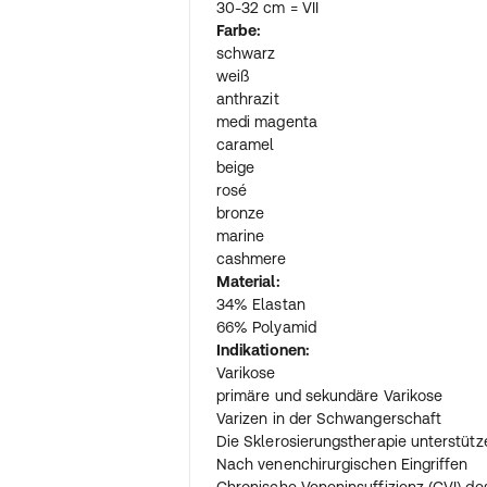
30-32 cm = VII
Farbe:
schwarz
weiß
anthrazit
medi magenta
caramel
beige
rosé
bronze
marine
cashmere
Material:
34% Elastan
66% Polyamid
Indikationen:
Varikose
primäre und sekundäre Varikose
Varizen in der Schwangerschaft
Die Sklerosierungstherapie unterstüt
Nach venenchirurgischen Eingriffen