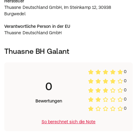
Hersteller
Burgwedel
Thuasne Deutschland GmbH, Im Steinkamp 12, 30938
Burgwedel
Verantwortliche Person in der EU
Thuasne Deutschland GmbH
Thuasne BH Galant
0
0
0
0
0
Bewertungen
0
So berechnet sich die Note