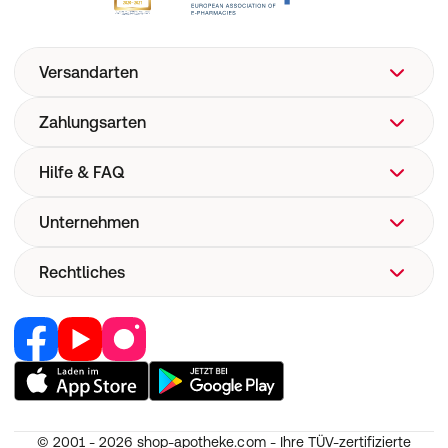
Versandarten
Zahlungsarten
Hilfe & FAQ
Unternehmen
FAQ
Hilfe
Rechtliches
Über uns
Versand
Corporate Website
Versandkosten
Retail Media
Vertrag widerrufen
Now! Versand
Jobs & Karriere
Nutzung und Haftung
E-Rezept
Partner werden
AGB
Pharmakovigilanz
RedPoints
Widerruf
Medizinproduktesicherheit
© 2001 - 2026
shop-apotheke.com - Ihre TÜV-zertifizierte
Unsere Apps