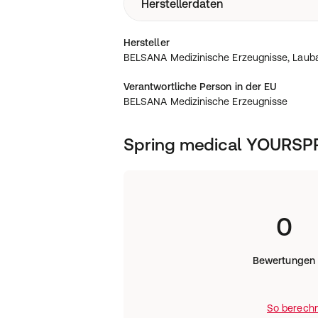
Herstellerdaten
BELSANA Medizinische Erzeugnisse, L
Hersteller
Bamberg
BELSANA Medizinische Erzeugnisse, Laub
Verantwortliche Person in der EU
BELSANA Medizinische Erzeugnisse
Spring medical YOURS
0
Bewertungen
So berechn