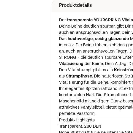
Produktdetails
Der
transparente YOURSPRING Vita
Deine Beine deutlich spürbar, gibt Dir e
auch an anspruchsvollen Tagen Dein vo
Das
hochwertige, seidig glänzende
Ma
intensiv. Die Beine fühlen sich den ga
an, auch an anspruchsvollen Tagen. 
STRONG - die deutlich spürbare Unte
Vitalisierung
der Beine. Dein Alltag. D
Den Vitalstrumpf gibt es als
Kniestrüm
als
Strumpfhose
. Die halterlosen Str
Vitalisierung für die Beine, kombinier
Ihr elegantes Spitzenhaftband ist extra
komfortablen Halt. Die Strumpfhose fo
Maschenbild mit seidigem Glanz beson
attraktives Pantyleibteil bietet optim
perfekte Passform.
Produkt-Highlights
Transparent, 280 DEN
Hohe Stützkraft für eine intensive Vita