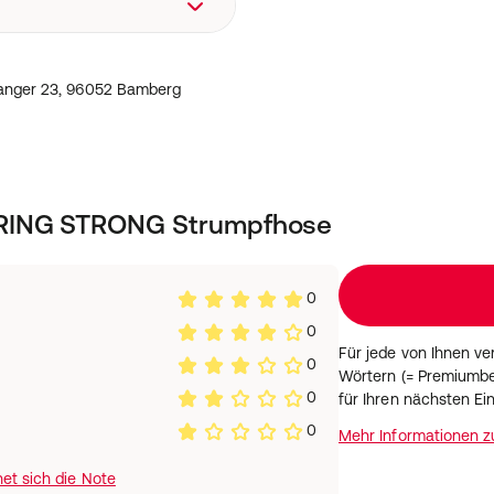
aubanger 23, 96052
anger 23, 96052 Bamberg
PRING STRONG Strumpfhose
0
0
Für jede von Ihnen v
0
Wörtern (= Premiumbe
0
für Ihren nächsten Ei
0
Mehr Informationen 
et sich die Note