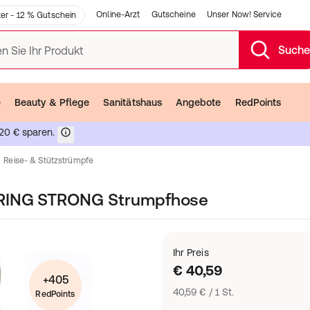
Online-Arzt
Gutscheine
Unser Now! Service
er - 12 % Gutschein
Such
n Sie Ihr Produkt
e
Beauty & Pflege
Sanitätshaus
Angebote
RedPoints
20 € sparen.
Reise- & Stützstrümpfe
PRING STRONG Strumpfhose
Ihr Preis
€ 40,59
+405
40,59 € / 1 St.
RedPoints