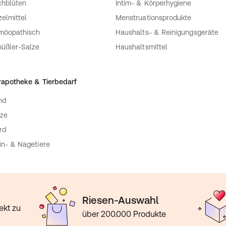
hblüten
Intim- & Körperhygiene
zelmittel
Menstruationsprodukte
möopathisch
Haushalts- & Reinigungsgeräte
üßler-Salze
Haushaltsmittel
rapotheke & Tierbedarf
nd
ze
rd
in- & Nagetiere
Riesen-Auswahl
ekt zu
über 200.000 Produkte