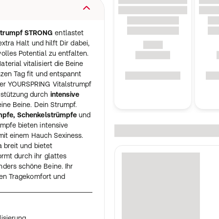
lstrumpf STRONG
entlastet
xtra Halt und hilft Dir dabei,
lles Potential zu entfalten.
terial vitalisiert die Beine
nzen Tag fit und entspannt
Der YOURSPRING Vitalstrumpf
rstützung durch
intensive
eine Beine. Dein Strumpf.
pfe, Schenkelstrümpfe
und
ümpfe bieten intensive
t mit einem Hauch Sexiness.
 breit und bietet
rmt durch ihr glattes
ders schöne Beine. Ihr
alen Tragekomfort und
lisierung