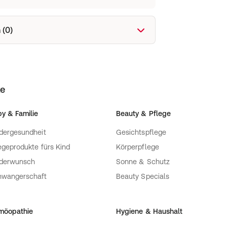
 (0)
ke
y & Familie
Beauty & Pflege
dergesundheit
Gesichtspflege
egeprodukte fürs Kind
Körperpflege
nderwunsch
Sonne & Schutz
hwangerschaft
Beauty Specials
möopathie
Hygiene & Haushalt