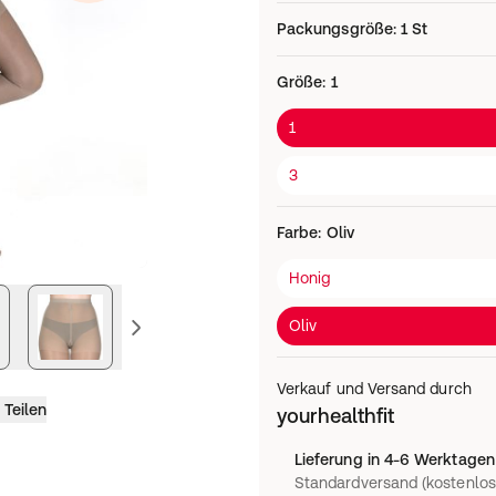
Packungsgröße
:
1 St
Größe
:
1
1
3
Farbe
:
Oliv
Honig
vorheriges Bild
Oliv
Verkauf und Versand durch
Teilen
yourhealthfit
Lieferung in 4-6 Werktagen
Standardversand (kostenlos