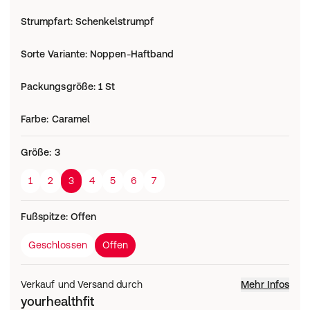
Strumpfart
:
Schenkelstrumpf
Sorte Variante
:
Noppen-Haftband
Packungsgröße
:
1 St
Farbe
:
Caramel
Größe
:
3
1
2
3
4
5
6
7
Fußspitze
:
Offen
Geschlossen
Offen
Verkauf und Versand durch
Mehr Infos
yourhealthfit