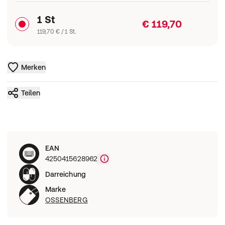
1 St
€ 119,70
119,70 € / 1 St.
Merken
Teilen
EAN
4250415628962
Darreichung
Marke
OSSENBERG