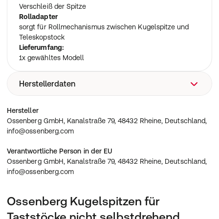
Verschleiß der Spitze
Rolladapter
sorgt für Rollmechanismus zwischen Kugelspitze und
Teleskopstock
Lieferumfang:
1x gewähltes Modell
Herstellerdaten
Ossenberg GmbH, Kanalstraße 79, 48432 Rheine,
Hersteller
Deutschland, info@ossenberg.com
Ossenberg GmbH, Kanalstraße 79, 48432 Rheine, Deutschland,
info@ossenberg.com
Verantwortliche Person in der EU
Ossenberg GmbH, Kanalstraße 79, 48432 Rheine, Deutschland,
info@ossenberg.com
Ossenberg Kugelspitzen für
Taststöcke nicht selbstdrehend