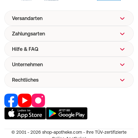
Versandarten
Zahlungsarten
Hilfe & FAQ
Unternehmen
FAQ
Hilfe
Rechtliches
Über uns
Versand
Corporate Website
Versandkosten
Retail Media
Vertrag widerrufen
Now! Versand
Jobs & Karriere
Nutzung und Haftung
E-Rezept
Partner werden
AGB
Pharmakovigilanz
RedPoints
Widerruf
Medizinproduktesicherheit
© 2001 - 2026
shop-apotheke.com - Ihre TÜV-zertifizierte
Unsere Apps
Datenschutz