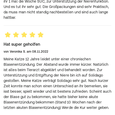
direkt als Injektion
ihr 1 mal die Woche SUC, zur Unterstützung der Nierenfunktion.
Pflichttext:
Und es tut ihr sehr gut. Die Großpackungen sind sehr Praktisch,
Registriertes homöopathisches Arzneimittel, daher ohne
da muss man nicht standig nachbestellen und sind auch lange
Angabe einer therapeutischen Indikation.
haltbar.
Zu Risiken und Nebenwirkungen lesen Sie die
Packungsbeilage und fragen Sie die Tierärztin, den
Tierarzt oder in Ihrer Apotheke.
Biologische Heilmittel Heel GmbH, 76532 Baden-Baden,
Dezember 2023
Hat super geholfen
von
Veronika S.
am
08.11.2022
Meine Katze 12 Jahre leidet unter einer chronischen
Blasenentzündung. Der Abstand wurde immer kürzer. Natürlich
ist alles beim Tierarzt abgeklärt und behandelt worden. Zur
Unterstützung und Entgiftung der Niere bin ich auf Solidago
gestoßen. Meine Katze verträgt Solidago sehr gut. Nach kurzer
Zeit konnte man schon einen Unterschied an ihr bemerken, sie
isst besser, spielt wieder und ist bestens zufrieden. Scheint auch
der Blase gut zu bekommen, sie hatte bisher keine akute
Blasenentzündung bekommen (Stand 10 Wochen nach der
letzten akuten Blasenentzündung) Werde die Kur weiter geben.