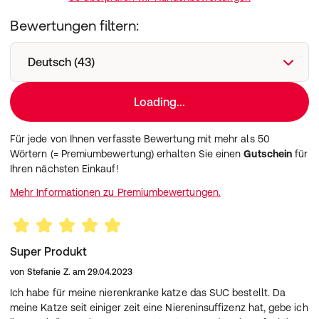
Tierhalter finden in den Beipackzetteln die für
verschiedene Tierarten angepassten
Bewertungen filtern:
Dosierungshinweise.
Biologische Tierarzneimittel zeichnen sich durch ihre
Deutsch (43)
gute Verträglichkeit aus, sind dadurch auch zur
langfristigen Gabe geeignet und können je nach
Erkrankung entweder einzeln oder in Kombination mit
Loading...
anderen Medikamenten verabreicht werden.
Mehrere effektive Einzelsubstanzen (multicomponent)…
Für jede von Ihnen verfasste Bewertung mit mehr als 50
…wirken an zahlreichen Stellen des Körpers (multitarget)
Wörtern (= Premiumbewertung) erhalten Sie einen
Gutschein
für
Gut verträglich
Ihren nächsten Einkauf!
Nebenwirkungsarm
Mit anderen Arzneimitteln kombinierbar
Mehr Informationen zu Premiumbewertungen.
Zieltierart:
Hunde, Katzen, Kleinnager, Ziervögel.
Anwendung:
Öffnen Sie die Ampulle
Super Produkt
Ziehen Sie 1 ml mit einer Spritze
von
Stefanie Z.
am
29.04.2023
Verabreichung
zur oralen Aufnahme
Ich habe für meine nierenkranke katze das SUC bestellt. Da
zur Gabe über das Futter
meine Katze seit einiger zeit eine Niereninsuffizenz hat, gebe ich