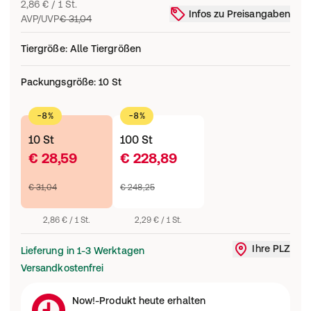
2,86 € / 1 St.
Infos zu Preisangaben
AVP/UVP
€ 31,04
Tiergröße
:
Alle Tiergrößen
Packungsgröße
:
10 St
-8%
-8%
10 St
100 St
€ 28,59
€ 228,89
€ 31,04
€ 248,25
2,86 € / 1 St.
2,29 € / 1 St.
Ihre PLZ
Lieferung in 1-3 Werktagen
Liefergebi
Versandkostenfrei
Now!-Produkt heute erhalten