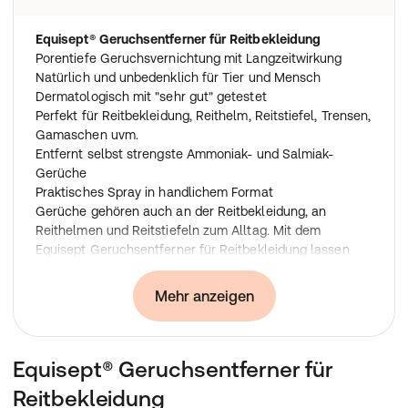
Equisept® Geruchsentferner für Reitbekleidung
Porentiefe Geruchsvernichtung mit Langzeitwirkung
Natürlich und unbedenklich für Tier und Mensch
Dermatologisch mit "sehr gut" getestet
Perfekt für Reitbekleidung, Reithelm, Reitstiefel, Trensen,
Gamaschen uvm.
Entfernt selbst strengste Ammoniak- und Salmiak-
Gerüche
Praktisches Spray in handlichem Format
Gerüche gehören auch an der Reitbekleidung, an
Reithelmen und Reitstiefeln zum Alltag. Mit dem
Equisept Geruchsentferner für Reitbekleidung lassen
sich diese Gerüche nun ganz einfach, hygienisch und
porentief beseitigen. Einfach auf die Reitbekleidung
Mehr anzeigen
aufgesprüht wirken die enthaltenen natürlichen
Mikroorganismen zuverlässig und langanhaltend, auch
bei Softshell-Produkten (z.B. Jacken oder Pferdedecken)
Equisept® Geruchsentferner für
und Lammfellprodukten (z.B. Schabracken oder
Sattelgurte). Der mikrobiologische Geruchsentferner für
Reitbekleidung
Reitbekleidung kann zusätzlich als Alternative zur