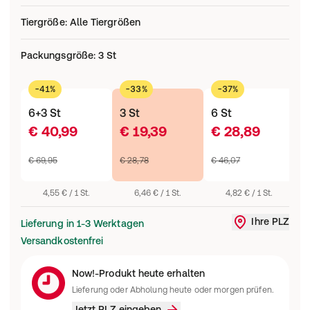
Tiergröße
:
Alle Tiergrößen
Packungsgröße
:
3 St
-41%
-33%
-37%
6+3 St
3 St
6 St
2
€ 40,99
€ 19,39
€ 28,89
€
€ 69,95
€ 28,78
€ 46,07
€
4,55 € / 1 St.
6,46 € / 1 St.
4,82 € / 1 St.
Ihre PLZ
Lieferung in 1-3 Werktagen
Liefergebi
Versandkostenfrei
Now!-Produkt heute erhalten
Lieferung oder Abholung heute oder morgen prüfen.
Jetzt PLZ eingeben