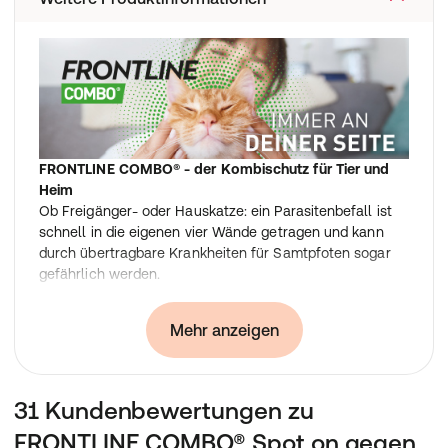
FRONTLINE COMBO® - der Kombischutz für Tier und
Heim
Ob Freigänger- oder Hauskatze: ein Parasitenbefall ist
schnell in die eigenen vier Wände getragen und kann
durch übertragbare Krankheiten für Samtpfoten sogar
gefährlich werden.
Mit FRONTLINE COMBO® schützen Sie Ihre Katze
zuverlässig gegen Parasiten wie Zecken, Flöhe und
Mehr anzeigen
Haarlinge. Zusätzlich zu einem Schutz auf dem Tier
hemmt FRONTLINE COMBO® auch den Befall der
direkten häuslichen Umgebung des Tieres durch
Floheier, Flohlarven und Flohpuppen. EInfach im Nacken
31 Kundenbewertungen zu
auf der Haut der Katze aufgetragen, verteilt sich die
FRONTLINE COMBO® Spot on gegen
wasserfeste und geruchtslose Lösung mit dem