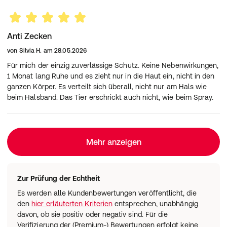
können für unsere Samtpfoten ein Krankheitsrisiko
darstellen. Studien konnten zeigen, dass mittlerweile
jede dritte Zecke die Auslöser der Borreliose-Krankheit
Anti Zecken
in sich trägt. Daher sollten unsere Vierbeiner regelmäßig
und vorbeugend mit einem Parasitenschutz behandelt
von
Silvia H.
am
28.05.2026
werden.
Für mich der einzig zuverlässige Schutz. Keine Nebenwirkungen,
Warum sehe ich nach der Behandlung noch Zecken
1 Monat lang Ruhe und es zieht nur in die Haut ein, nicht in den
und Flöhe?
ganzen Körper. Es verteilt sich überall, nicht nur am Hals wie
Aufgrund des Wirkprinzips von FRONTLINE COMBO® ist
beim Halsband. Das Tier erschrickt auch nicht, wie beim Spray.
es möglich, dass vorübergehend lebende Zecken auf
dem Tier sichtbar sind, die die Katze neu befallen haben.
Sie werden jedoch unschädlich gemacht, sobald
ausreichend Wirkstoff durch den Panzer eingedrungen
Mehr anzeigen
ist. Werden Flöhe auf dem Tier entdeckt, haben Floheier,
-larven und -puppen meist schon die Umgebung
befallen. FRONTLINE COMBO® hemmt durch seine
Wirkstoffkombination zusätzlich die Entwicklung der
Zur Prüfung der Echtheit
Flohpopulation im eigenen Zuhause. Um den gesamten
Es werden alle Kundenbewertungen veröffentlicht, die
Flohzyklus zu unterbrechen, empfiehlt sich ergänzend
den
hier erläuterten Kriterien
entsprechen, unabhängig
eine gezielte Umgebungsbehandlung, beispielsweise
davon, ob sie positiv oder negativ sind. Für die
durch tägliches Staubsaugen und Waschen der
Verifizierung der (Premium-) Bewertungen erfolgt keine