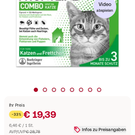
Video
abspielen
Ihr Preis
€ 19,39
-33%
6,46 € / 1 St.
Infos zu Preisangaben
AVP/UVP
€ 28,78