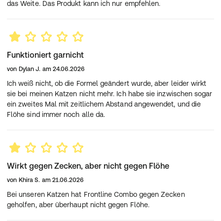
das Weite. Das Produkt kann ich nur empfehlen.
Zuhause?
FRONTLINE COMBO® besitzt eine Wirkstoffkombination,
die bei regelmäßiger Anwendung sowohl das Tier gegen
verschiedene Parasitenarten schützt, als auch den
Befall der direkten häuslichen Umgebung des Tieres mit
Funktioniert garnicht
Floheiern, -larven und -puppen hemmt. Während einer
von
Dylan J.
am
24.06.2026
der Wirkstoffe gegen Zecken, Flöhe und Haarlinge auf
dem Tier wirkt und vor einem erneuten Befall schützt,
Ich weiß nicht, ob die Formel geändert wurde, aber leider wirkt
verhindert der zweite enthaltene Wirkstoff, dass sich
sie bei meinen Katzen nicht mehr. Ich habe sie inzwischen sogar
Floheier, - larven und -puppen in der direkten Umgebung
ein zweites Mal mit zeitlichem Abstand angewendet, und die
des Tieres weiterentwickeln können. Dadurch hemmt
Flöhe sind immer noch alle da.
FRONTLINE COMBO® zusätzlich die Entwicklung der
Flohpopulation und wirkt doppelt besser.
Warum sollte ich mein Tier gegen Zecken und Flöhe
behandeln?
Flöhe und Zecken können Infektions- und
Wirkt gegen Zecken, aber nicht gegen Flöhe
Hautkrankheiten auslösen, die nicht nur für Menschen,
von
Khira S.
am
21.06.2026
sondern auch für Katzen gefährlich werden können. So
können beispielsweise Flöhe verschiedene
Bei unseren Katzen hat Frontline Combo gegen Zecken
Parasitenkrankheiten, unter anderem den
geholfen, aber überhaupt nicht gegen Flöhe.
Gurkenkernbandwurm, übertragen. Doch auch Zecken