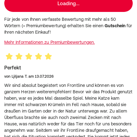
Loading...
scheiteln und die Pipette direkt auf die Haut aufsetzen.
Dann die Pipette entleeren. Von dieser Stelle aus verteilt
sich der Wirkstoff innerhalb von 1 bis 2 Tagen mit dem
Für jede von Ihnen verfasste Bewertung mit mehr als 50
natürlichen Talgfilm auf der gesamten Haut.
Wörtern (= Premiumbewertung) erhalten Sie einen
Gutschein
für
Ihren nächsten Einkauf!
Mehr Informationen zu Premiumbewertungen.
Perfekt
von
Ljiljana T.
am
13.07.2026
Wir sind absolut begeistert von Frontline und können es von
ganzem Herzen weiterempfehlen! Bevor wir das Produkt genutzt
haben, war es jedes Mal dasselbe Spiel. Meine Katze kam
immer mit schwarzen Krümeln im Fell nach Hause, sobald sie
draußen im Garten oder in der Natur unterwegs war. Zu allem
Die Wirkweise von FRONTLINE COMBO®
Überfluss brachte sie auch noch zweimal Zecken mit nach
FRONTLINE COMBO® ist der Kombischutz für Tier und
Hause, was natürlich weder für das Tier noch für uns besonders
Heim. Nach dem Auftragen auf die Haut der Katze
angenehm war. Seitdem wir ihr Frontline draufgemacht haben,
verteilt sich das Produkt mit dem natürlichen Talgfilm
hat sich die Situation komplett verändert. Sie kommt jetzt jedes