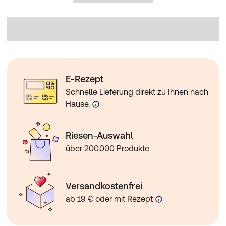
Flohstichallergie (FAD). Für Frettchen: Gegen Flohbefall,
allein oder in Verbindung mit Zecken. Abtötung von
Flöhen (Ctenocephalides spp.). Die insektizide Wirkung
auf adulte Flöhe bleibt 4 Wochen lang erhalten. Die
Vermehrung der Flöhe wird durch
Entwicklungshemmung der Eier (ovizide Wirkung) sowie
der Larven und Puppen (larvizide Wirkung), die von den
E-Rezept
gelegten Eiern erwachsener Flöhe stammen, verhindert.
Abtötung von Zecken (Ixodes ricinus). Die akarizide
Schnelle Lieferung direkt zu Ihnen nach
Wirksamkeit des Tierarzneimittels gegen Zecken hält für
Hause.
4 Wochen an (gemäß experimenteller Untersuchungen).
Apothekenpflichtig. [12.2020] Boehringer Ingelheim
Vetmedica GmbH, 55216 Ingelheim
Riesen-Auswahl
Zu Risiken und Nebenwirkungen lesen Sie die
über 200.000 Produkte
Packungsbeilage und fragen Sie Ihren Tierarzt oder
Apotheker.
Versandkostenfrei
ab 19 € oder mit Rezept