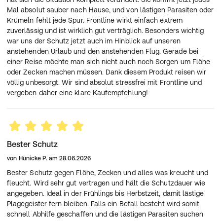
der Haut und wirkt so wie ein äußerer, unsichtbarer
Mal absolut sauber nach Hause, und von lästigen Parasiten oder
Schutzmantel gegen Zecken, Flöhe und Haarlinge bei
Krümeln fehlt jede Spur. Frontline wirkt einfach extrem
Katzen und Frettchen. Für eine optimale Verteilung
zuverlässig und ist wirklich gut verträglich. Besonders wichtig
sollte das Tier innerhalb von 2 Tagen nach der
war uns der Schutz jetzt auch im Hinblick auf unseren
Anwendung nicht gebadet werden. Danach ist
anstehenden Urlaub und den anstehenden Flug. Gerade bei
FRONTLINE COMBO® - wie alle FRONTLINE®-Produkte -
einer Reise möchte man sich nicht auch noch Sorgen um Flöhe
wasserfest. Die Parasiten nehmen den Wirkstoff bei
oder Zecken machen müssen. Dank diesem Produkt reisen wir
Kontakt mit Fell und Haut auf und werden so innerhalb
völlig unbesorgt. Wir sind absolut stressfrei mit Frontline und
weniger Tage unschädlich gemacht. Gleichzeitig wird die
vergeben daher eine klare Kaufempfehlung!
Entwicklung von neuen Floheiern, -larven und -puppen
auf dem Tier und in der direkten Umgebung des Tieres
gehemmt.
Bester Schutz
von
Hünicke P.
am
28.06.2026
Bester Schutz gegen Flöhe, Zecken und alles was kreucht und
fleucht. Wird sehr gut vertragen und hält die Schutzdauer wie
angegeben. Ideal in der Frühlings bis Herbstzeit, damit lästige
DIE HÄUFIGSTEN FRAGEN RUND UM FRONTLINE
Plagegeister fern bleiben. Falls ein Befall besteht wird somit
COMBO®
schnell Abhilfe geschaffen und die lästigen Parasiten suchen
Wie schützt FRONTLINE COMBO® mein Tier und mein