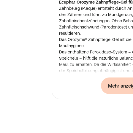
Ecuphar Orozyme Zahnpflege-Gel fü
Zahnbelag (Plaque) entsteht durch An
den Zähnen und führt zu Mundgeruch,
Zahnfleischentzündungen. Ohne Beha
Zahnfleischschwund (Parodontose) und
resultieren.
Das Orozyme® Zahnpflege-Gel ist die i
Maulhygiene.
Das enthaltene Peroxidase-System –
Speichels – hilft die natürliche Bala
Maul zu erhalten. Da die Wirksamkei
der Speichelbildung abhängig ist und
allgemeinen Gesundheitszustand, der
beeinflusst wird, ist es sinnvoll, das
Mehr anzei
zu verabreichen.
Orozyme® Zahnpflege-Gel enthält wei
oberflächenaktiven Stoff, der einen a
von Orozyme® mit den Zähnen und dem 
Der Enzymkomplex infiltriert die Plaqu
Grundlage für bakterielles Wachstum.
die Zerstörung existierender Plaques 
Plaquebildung vorgebeugt. Zusätzlich