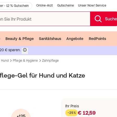
Online-Arzt
Gutscheine
Unser Now! Service
er - 12 % Gutschein
Such
n Sie Ihr Produkt
e
Beauty & Pflege
Sanitätshaus
Angebote
RedPoints
20 € sparen.
Hund
Pflege & Hygiene
Zahnpflege
lege-Gel für Hund und Katze
Ihr Preis
€ 12,59
-25%
+125