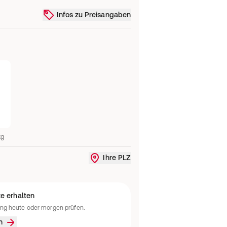
Infos zu Preisangaben
kg
Ihre PLZ
Liefergebiet ändern oder Standort
e erhalten
ung heute oder morgen prüfen.
n