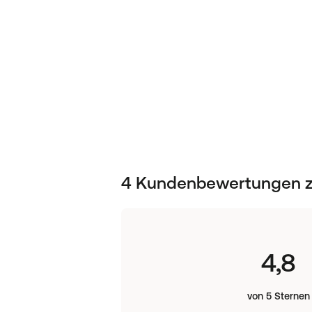
enthaltene, milde Poliermittel mit Hil
Zunge des Hundes mechanisch entfer
Anwendung:
Einmal täglich oder in Verbindung mit
Inhaltsstoffe:
Patentierter LPO-Komplex:, Amylase,
Glucoseoxidase, Lactoperoxidase, Su
Kaliumthiocyanat, Lysozym, Lactoferrin
Komponenten, nichtionischer Surfact
4 Kundenbewertungen zu
4,8
von 5 Sternen