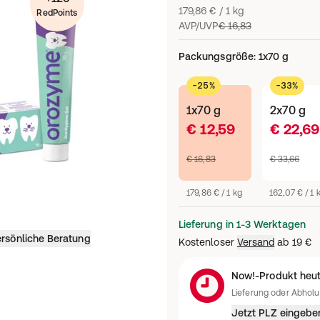
179,86 € / 1 kg
RedPoints
AVP/UVP
€ 16,83
Packungsgröße
:
1x70 g
-25%
-33%
1x70 g
2x70 g
€ 12,59
€ 22,69
€ 16,83
€ 33,66
179,86 € / 1 kg
162,07 € / 1 
Lieferung in 1-3 Werktagen
rsönliche Beratung
Kostenloser
Versand
ab
19 €
Now!-Produkt heut
Lieferung oder Abhol
Jetzt PLZ eingebe