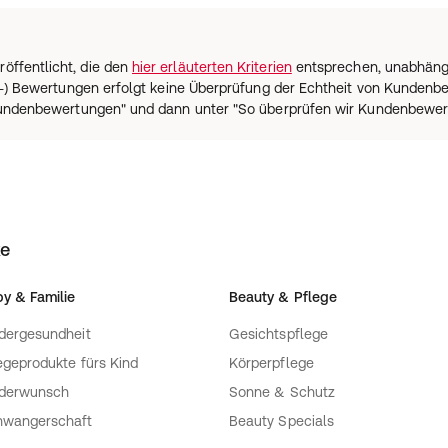
öffentlicht, die den
hier erläuterten Kriterien
entsprechen, unabhängig
ium-) Bewertungen erfolgt keine Überprüfung der Echtheit von Kunden
 Kundenbewertungen" und dann unter "So überprüfen wir Kundenbewer
ke
y & Familie
Beauty & Pflege
dergesundheit
Gesichtspflege
egeprodukte fürs Kind
Körperpflege
nderwunsch
Sonne & Schutz
hwangerschaft
Beauty Specials