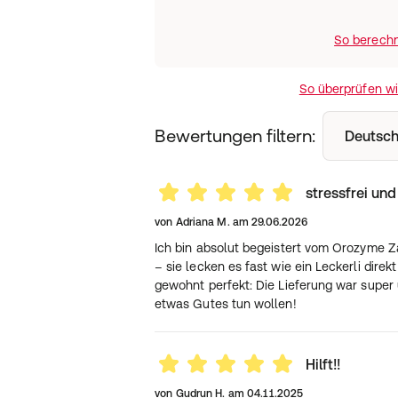
So berechn
So überprüfen w
Bewertungen filtern:
Deutsch
stressfrei und
von
Adriana M.
am
29.06.2026
Ich bin absolut begeistert vom Orozyme 
– sie lecken es fast wie ein Leckerli dire
gewohnt perfekt: Die Lieferung war super u
etwas Gutes tun wollen!
Hilft!!
von
Gudrun H.
am
04.11.2025