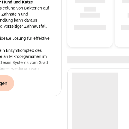
r Hund und Katze
siedlung von Bakterien auf
 Zahnstein und
ndlung kann daraus
 vorzeitiger Zahnausfall
deale Lösung für effektive
 ein Enzymkomplex des
nce an Mikroorganismen im
t dieses Systems vom Grad
 dieser wiederum vom
 Fütterung und dem Alter
 Peroxidase-System ergänzend
gen
terhin einen
usreichend langen Kontakt
Zahnfleisch sicherstellt.
es und zerstört so die
 Durch diesen Prozess wird
unterstützt und weiterer
 wird Plaque durch im Gel