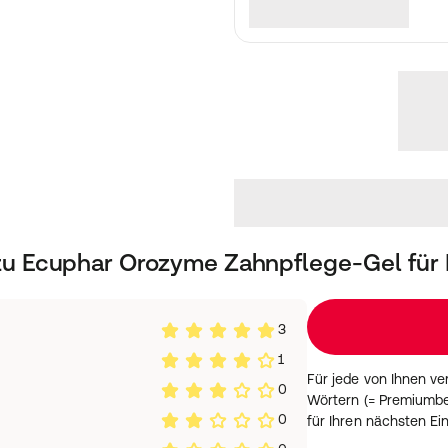
fe des Speichels und der
nt.
 Orozyme Kaustreifen
 Glucoamylase,
peroxid-Dismutase (SOD),
, mild polierende
ant, Geschmacksstoffe
 Ecuphar Orozyme Zahnpflege-Gel für 
3
1
Für jede von Ihnen v
0
Wörtern (= Premiumbe
0
für Ihren nächsten Ei