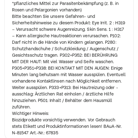
*pflanzliches Mittel zur Parasitenbekämpfung (z. B. in
Rosen und Pelargonien vorhanden)
Bitte beachten Sie unsere Gefahren- und
Sicherheitshinweise zu diesem Produkt: Eye Irrit. 2 : H319
– Verursacht schwere Augenreizung. Skin Sens. 1 : H317
– Kann allergische Hautreaktionen verursachen. P102:
Darf nicht in die Hände von Kindern gelangen. P280:
Schutzhandschuhe / Schutzkleidung / Augenschutz /
Gesichtsschutz tragen. P302+P352: BEI BERÜHRUNG
MIT DER HAUT: Mit viel Wasser und Seife waschen.
P305+P351+P338: BEI KONTAKT MIT DEN AUGEN: Einige
Minuten lang behutsam mit Wasser ausspülen. Eventuell
vorhandene Kontaktlinsen nach Möglichkeit entfernen.
Weiter ausspülen. P333+P313: Bei Hautreizung oder -
ausschlag: Ärztlichen Rat einholen / ärztliche Hilfe
hinzuziehen. P501: Inhalt / Behälter dem Hausmüll
zuführen.
Wichtiger Hinweis:
Biozidprodukte vorsichtig verwenden. Vor Gebrauch
stets Etikett und Produktinformationen lesen! BAuA-Nr.
N-81547 Art.-Nr.: 67835