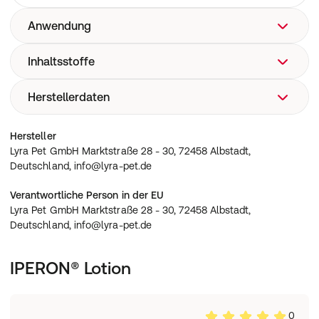
Anwendung
Inhaltsstoffe
siehe Artikelbeschreibung
Herstellerdaten
siehe Artikelbeschreibung
Lyra Pet GmbH Marktstraße 28 - 30, 72458 Albstadt,
Hersteller
Deutschland, info@lyra-pet.de
Lyra Pet GmbH Marktstraße 28 - 30, 72458 Albstadt,
Deutschland, info@lyra-pet.de
Verantwortliche Person in der EU
Lyra Pet GmbH Marktstraße 28 - 30, 72458 Albstadt,
Deutschland, info@lyra-pet.de
IPERON® Lotion
0