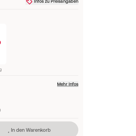
Infos zu Preisangaben
0
g
Mehr Infos
)
Lädt
In den Warenkorb