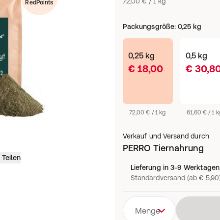
72,00 € / 1 kg
RedPoints
Packungsgröße
:
0,25 kg
0,25 kg
0,5 kg
€ 18,00
€ 30,8
72,00 € / 1 kg
61,60 € / 1 k
Verkauf und Versand durch
PERRO Tiernahrung
Teilen
Lieferung in 3-9 Werktagen
Standardversand (ab € 5,90
Menge