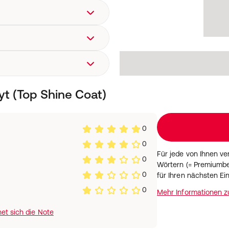
elblätter, Goldrute,
, Labkraut,
ueckenwurzel
aser: 14,7%; Rohasche: 8,5%;
t (Top Shine Coat)
0
0
Für jede von Ihnen v
0
Wörtern (= Premiumbe
0
für Ihren nächsten Ei
0
Mehr Informationen 
et sich die Note