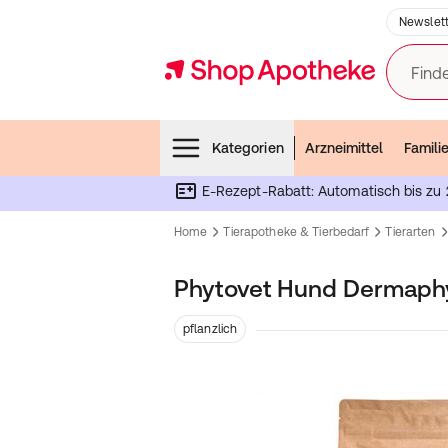
Newslett
Finde
Menubar
Kategorien
Arzneimittel
Famili
E-Rezept-Rabatt: Automatisch bis zu 
Home
Tierapotheke & Tierbedarf
Tierarten
Phytovet Hund Dermaphy
pflanzlich