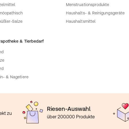
zelmittel
Menstruationsprodukte
möopathisch
Haushalts- & Reinigungsgeräte
üßler-Salze
Haushaltsmittel
rapotheke & Tierbedarf
nd
ze
rd
in- & Nagetiere
Riesen-Auswahl
ekt zu
über 200.000 Produkte