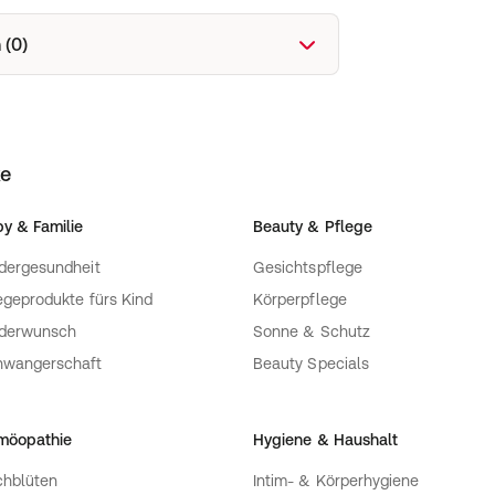
 (0)
ke
y & Familie
Beauty & Pflege
dergesundheit
Gesichtspflege
egeprodukte fürs Kind
Körperpflege
nderwunsch
Sonne & Schutz
hwangerschaft
Beauty Specials
möopathie
Hygiene & Haushalt
hblüten
Intim- & Körperhygiene