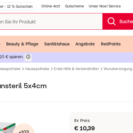
Online-Arzt
Gutscheine
Unser Now! Service
er - 12 % Gutschein
Such
n Sie Ihr Produkt
e
Beauty & Pflege
Sanitätshaus
Angebote
RedPoints
20 € sparen.
eiseapotheke
Hausapotheke
Erste Hilfe & Verbandmittel
Wundversorgung
 unsteril 5x4cm
Ihr Preis
€ 10,39
+103