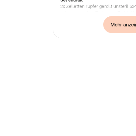
2x Zelletten Tupfer gerollt unsteril 5
gebrauchsfertige Tupfer aus Zellstoff
hochgebleicht im Klarsichtspender.
Mehr anzei
Rolle mit 300 Tupfern im Klarsichtspe