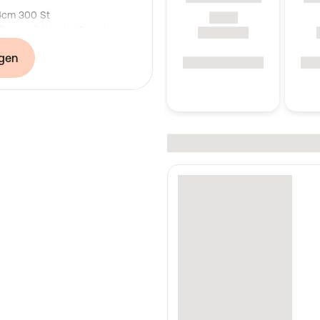
x4cm 300 St
 für medizinische Zwecke,
gen
nder