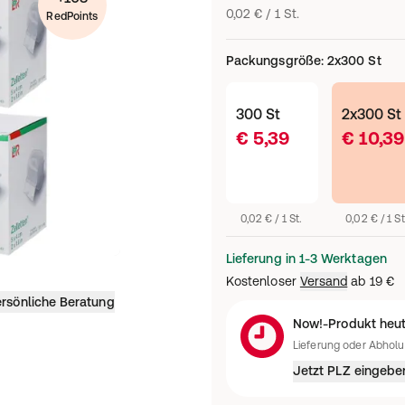
0,02 € / 1 St.
RedPoints
Packungsgröße
:
2x300 St
300 St
2x300 St
€ 5,39
€ 10,39
0,02 € / 1 St.
0,02 € / 1 St
Lieferung in 1-3 Werktagen
Kostenloser
Versand
ab
19 €
rsönliche Beratung
Now!-Produkt heut
Lieferung oder Abhol
Jetzt PLZ eingebe