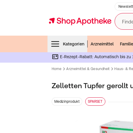
Newslett
Finde
Menubar
Kategorien
Arzneimittel
Famili
E-Rezept-Rabatt: Automatisch bis zu 
Home
Arzneimittel & Gesundheit
Haus- & R
Zelletten Tupfer gerollt
Medizinprodukt
SPARSET