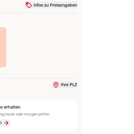
Infos zu Preisangaben
.
Ihre PLZ
Liefergebiet ändern oder Standort
e erhalten
ung heute oder morgen prüfen.
n