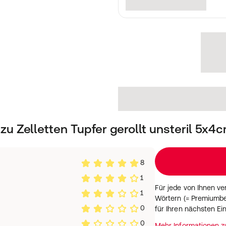
 Zelletten Tupfer gerollt unsteril 5x4
8
1
Für jede von Ihnen v
1
Wörtern (= Premiumbe
0
für Ihren nächsten Ei
0
Mehr Informationen 