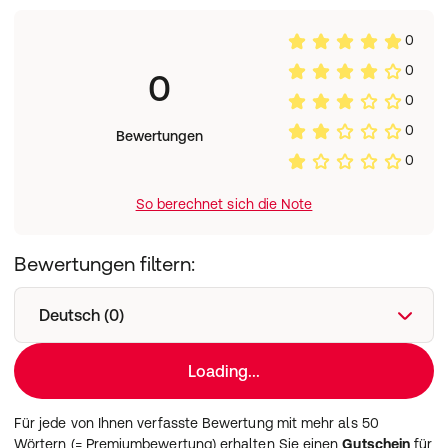
Design in verschiedenen Farben (Schwarz, Silber,
Roségold u. a.), 30 Tage Rückgabegarantie, kostenloser
0
Größenumtausch, funktioniert ohne dauerhafte
0
0
Internetverbindung, unterstützt Bluetooth Smart, mobile
App für iOS & Android erforderlich
0
0
Bewertungen
0
So berechnet sich die Note
Bewertungen filtern:
Deutsch (0)
Loading...
Für jede von Ihnen verfasste Bewertung mit mehr als 50
Wörtern (= Premiumbewertung) erhalten Sie einen
Gutschein
für