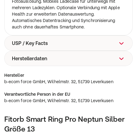
Fotoauslösung. Mobiles Ladecase für unterwegs mit
mehreren Ladezyklen. Optionale Verbindung mit Apple
Health zur erweiterten Datenauswertung.
Automatisches Datentracking und Synchronisierung
auch ohne dauerhaftes Smartphone.
USP / Key Facts
Herstellerdaten
Edelstahlgehäuse, wasserfest nach IP68, wasserdicht
bis 5 ATM, kompatibel mit iOS und Android, Apple Health
Integration, ultraleicht (ca. 2,9 g), verfügbar in zwei
b-ecom force GmbH, Wilhelmstr. 32, 51739 Leverkusen
Hersteller
Größen (Saturn 8 mm, Neptun 7 mm), magnetisches
b-ecom force GmbH, Wilhelmstr. 32, 51739 Leverkusen
Ladecase, Akkulaufzeit bis zu 7 Tage (Standby bis 15
Tage), Gestensteuerung zum Fotoauslösen,
Verantwortliche Person in der EU
automatische Bluetooth-Datensynchronisation, misst
b-ecom force GmbH, Wilhelmstr. 32, 51739 Leverkusen
Herzfrequenz, Blutdruck, Blutsauerstoff (SpO₂),
HRV/Stresslevel, Schlaftracking inkl. REM-, Leicht- und
Tiefschlafphasen, Aktivitätstracking mit Schrittzähler
Fitorb Smart Ring Pro Neptun Silber
und Kalorienverbrauch, erkennt über 150 Sportarten,
Größe 13
Chip: Dialog DA14531, Speicher: 128 kB ROM + 96 kB
RAM, Ladecase auch als Schutzhülle nutzbar, modernes