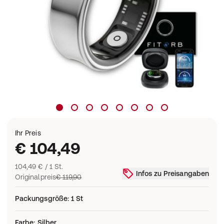
Ihr Preis
€ 104,49
104,49 € / 1 St.
Infos zu Preisangaben
Originalpreis
€ 119,90
Packungsgröße
:
1 St
Farbe
:
Silber