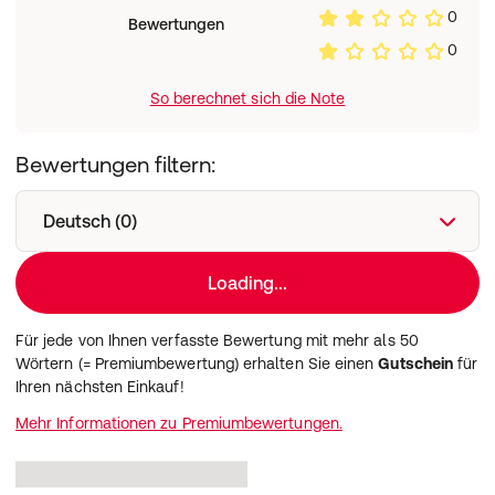
**Kein NRV vorhanden
0
Bewertungen
Verzehrempfehlung:
0
Täglich 2 x 30 Tropfen pur oder in Wasser verzehren. Vor
Gebrauch schütteln.
So berechnet sich die Note
Hinweise & Aufbewahrung:
Nahrungsergänzungsmittel sind kein Ersatz für eine
ausgewogene und abwechslungsreiche Ernährung und
Bewertungen filtern:
eine gesunde Lebensweise. Die empfohlene tägliche
Verzehrmenge darf nicht überschritten werden.
Außerhalb der Reichweite von kleinen Kindern
Deutsch (0)
aufbewahren. Kühl, trocken und dunkel lagern.
Nettofüllmenge:
Loading...
50 ml
Hersteller:
Dr. Koll Biopharm GmbH
Für jede von Ihnen verfasste Bewertung mit mehr als 50
Am Johannisberg 68–70
Wörtern (= Premiumbewertung) erhalten Sie einen
Gutschein
für
53474 Bad Neuenahr
Ihren nächsten Einkauf!
Mehr Informationen zu Premiumbewertungen.