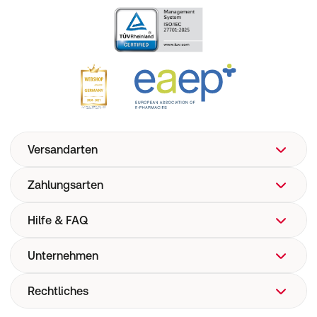
Versandarten
Zahlungsarten
Hilfe & FAQ
Unternehmen
FAQ
Hilfe
Rechtliches
Über uns
Versand
Corporate Website