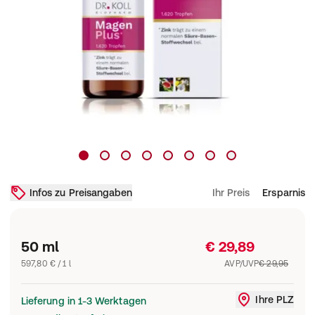
Infos zu Preisangaben
Ihr Preis
Ersparnis
50 ml
€ 29,89
597,80 € / 1 l
AVP/UVP
€ 29,95
Ihre PLZ
Lieferung in 1-3 Werktagen
Liefergebi