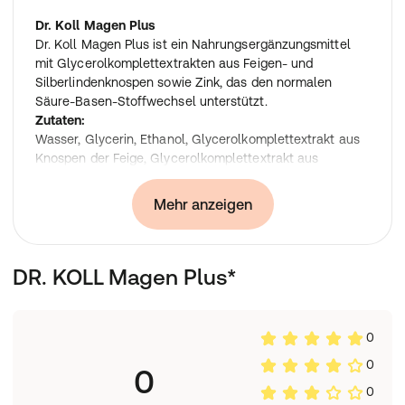
Dr. Koll Magen Plus
Dr. Koll Magen Plus ist ein Nahrungsergänzungsmittel
mit Glycerolkomplettextrakten aus Feigen- und
Silberlindenknospen sowie Zink, das den normalen
Säure-Basen-Stoffwechsel unterstützt.
Zutaten:
Wasser, Glycerin, Ethanol, Glycerolkomplettextrakt aus
Knospen der Feige, Glycerolkomplettextrakt aus
Knospen der Silberlinde, Zinkgluconat
Nährwertangaben:
Mehr anzeigen
Nährwertangaben
Pro Tagesdos
Nährstoff
Menge
Tropfen
DR. KOLL Magen Plus*
Zink
2,1 mg
21% NRV*
Glycerolkomplettextrakt aus Knospen
86,04
**
der Feige
mg
Glycerolkomplettextrakt aus Knospen
86,04
0
**
der Silberlinde
mg
0
0
*NRV = Nährstoffbezugswert gemäß VO (EU) Nr.
0
1169/2011