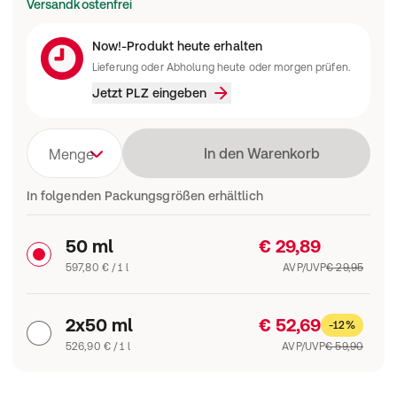
Versandkostenfrei
Now!-Produkt heute erhalten
Lieferung oder Abholung heute oder morgen prüfen.
Jetzt PLZ eingeben
Lädt
In den Warenkorb
Menge
In folgenden Packungsgrößen erhältlich
50 ml
€ 29,89
597,80 € / 1 l
AVP/UVP
€ 29,95
2x50 ml
€ 52,69
-12%
526,90 € / 1 l
AVP/UVP
€ 59,90