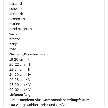
caramel
schwarz
anthrazit
cashmere
marine
medi magenta
weiß
bronze
beige
rose
Größen (Fesselumfang):
18-20 cm = I
20-22 cm = II
22-24 cm = III
24-26 cm = IV
26-28 cm = V
28-30 cm = VI
30-32 cm = VII
Lieferumfang:
1 Paar
mediven plus Kompressionsstrümpfe kurz
CCL2
in gewählter Farbe und Größe