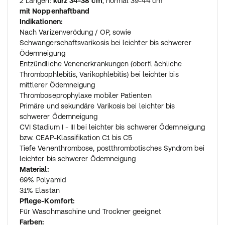
2 Längen:
kurz 34-38 cm
, normal 39-44 cm
mit Noppenhaftband
Indikationen:
Nach Varizenverödung / OP, sowie
Schwangerschaftsvarikosis bei leichter bis schwerer
Ödemneigung
Entzündliche Venenerkrankungen (oberfl ächliche
Thrombophlebitis, Varikophlebitis) bei leichter bis
mittlerer Ödemneigung
Thromboseprophylaxe mobiler Patienten
Primäre und sekundäre Varikosis bei leichter bis
schwerer Ödemneigung
CVI Stadium I - III bei leichter bis schwerer Ödemneigung
bzw. CEAP-Klassifikation C1 bis C5
Tiefe Venenthrombose, postthrombotisches Syndrom bei
leichter bis schwerer Ödemneigung
Material:
69% Polyamid
31% Elastan
Pflege-Komfort:
Für Waschmaschine und Trockner geeignet
Farben: