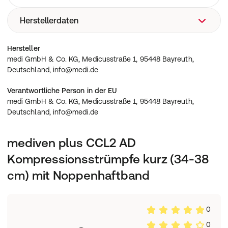
Herstellerdaten
medi GmbH & Co. KG, Medicusstraße 1, 95448 Bayreuth,
Hersteller
Deutschland, info@medi.de
medi GmbH & Co. KG, Medicusstraße 1, 95448 Bayreuth,
Deutschland, info@medi.de
Verantwortliche Person in der EU
medi GmbH & Co. KG, Medicusstraße 1, 95448 Bayreuth,
Deutschland, info@medi.de
mediven plus CCL2 AD
Kompressionsstrümpfe kurz (34-38
cm) mit Noppenhaftband
0
0