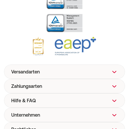
Versandarten
Zahlungsarten
Hilfe & FAQ
Unternehmen
FAQ
Hilfe