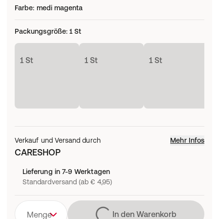
Farbe
:
medi magenta
Packungsgröße
:
1 St
1 St
1 St
1 St
1
Verkauf und Versand durch
Mehr Infos
CARESHOP
Lieferung in 7-9 Werktagen
Standardversand (ab € 4,95)
Lädt
In den Warenkorb
Menge